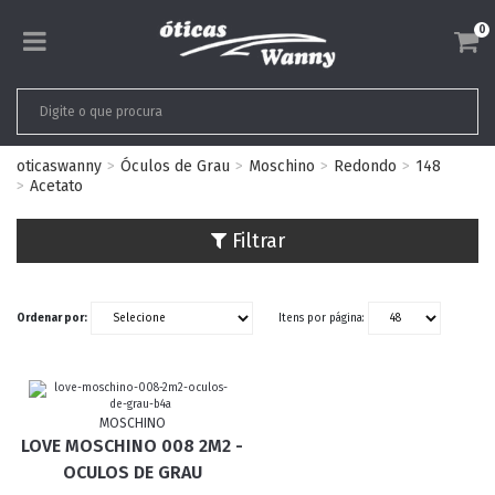
0
oticaswanny
Óculos de Grau
Moschino
Redondo
148
Acetato
Filtrar
Ordenar por:
Itens por página:
MOSCHINO
LOVE MOSCHINO 008 2M2 -
OCULOS DE GRAU