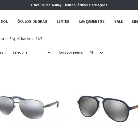
Ótica Online Wanny - lentes, óculos e armações
 SOL
ÓCULOS DE GRAU
LENTES
LANÇAMENTOS
SALE
ME
ta
Espelhado
142
NOVA
por:
Itens por página:
COLEÇÃO
MININO
CLÁSSICO
REDONDOS
AVIADOR