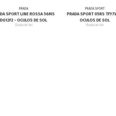
PRADA
PRADA SPORT
DA SPORT LINE ROSSA 56MS
PRADA SPORT 05RS TFY7
RETRÔ
BORBOLETA
MÁSCARA
DG12F2 - OCULOS DE SOL
OCULOS DE SOL
Óculos de Sol
Óculos de Sol