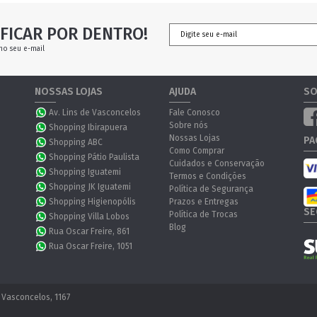
FICAR POR DENTRO!
no seu e-mail
NOSSAS LOJAS
AJUDA
SO
Av. Lins de Vasconcelos
Fale Conosco
Sobre nós
Shopping Ibirapuera
Nossas Lojas
PA
Shopping ABC
Como Comprar
Shopping Pátio Paulista
Cuidados e Conservação
Shopping Iguatemi
Termos e Condições
Shopping JK Iguatemi
Política de Segurança
Shopping Higienopólis
Prazos e Entregas
SE
Política de Trocas
Shopping Villa Lobos
Blog
Rua Oscar Freire, 861
Rua Oscar Freire, 1051
 Vasconcelos, 1167