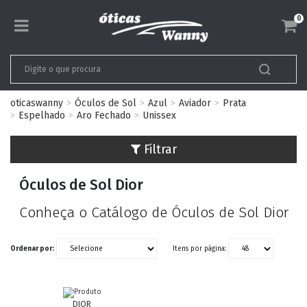
0
oticaswanny
Óculos de Sol
Azul
Aviador
Prata
Espelhado
Aro Fechado
Unissex
Filtrar
Óculos de Sol Dior
Conheça o Catálogo de Óculos de Sol Dior
Ordenar por:
Itens por página:
DIOR