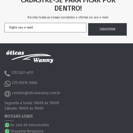
CADASTRE-SE PARA FICAR POR
DENTRO!
Receba todas as nossas novidades e ofertas no seu e-mail
(11) 3207-4011
(11) 99315-9086
contato@oticaswanny.com.br
Segunda a Sexta: 10h00 às 19h00
Sábado: 10h00 às 15h00
NOSSAS LOJAS
Av. Lins de Vasconcelos
Shopping Ibirapuera