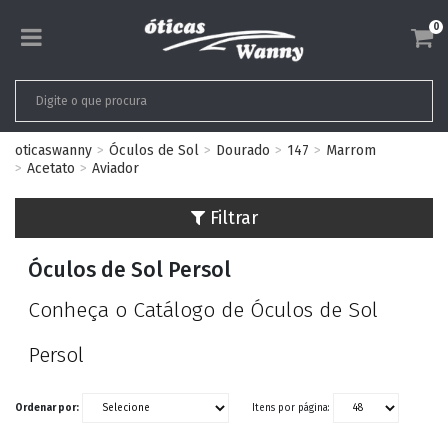
0
oticaswanny
Óculos de Sol
Dourado
147
Marrom
Acetato
Aviador
Filtrar
Óculos de Sol Persol
Conheça o Catálogo de Óculos de Sol
Persol
Ordenar por:
Itens por página: