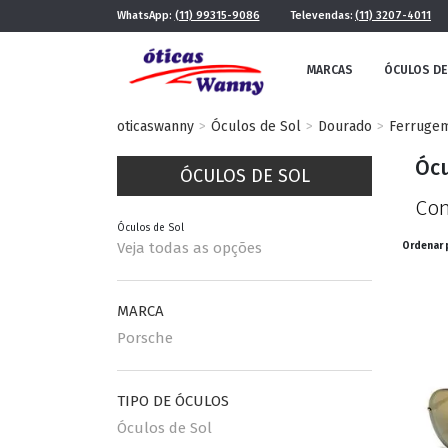
WhatsApp:
(11) 99315-9086
Televendas:
(11) 3207-4011
MARCAS
ÓCULOS DE
oticaswanny
Óculos de Sol
Dourado
Ferruge
Ócu
ÓCULOS DE SOL
Con
Óculos de Sol
Veja todas as opções
Ordenar 
FE
MASCULINO
MARCA
POR ESTILO
Porsche
TIPO DE ÓCULOS
FUTURISTA
QUADRADO
Óculos de Sol