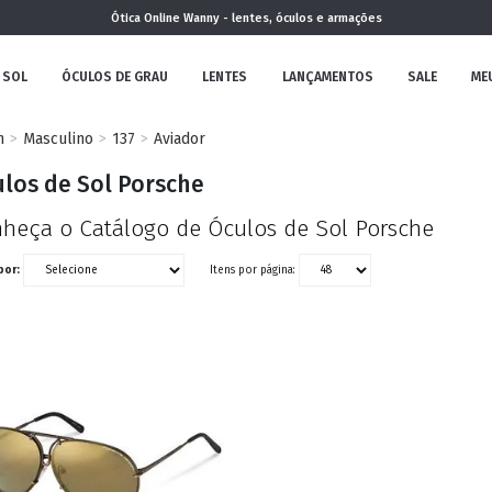
Ótica Online Wanny - lentes, óculos e armações
 SOL
ÓCULOS DE GRAU
LENTES
LANÇAMENTOS
SALE
ME
m
Masculino
137
Aviador
NOVA
los de Sol Porsche
COLEÇÃO
heça o Catálogo de Óculos de Sol Porsche
por:
Itens por página:
MININO
CLÁSSICO
REDONDOS
AVIADOR