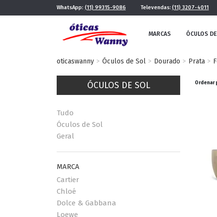
WhatsApp:
(11) 99315-9086
Televendas:
(11) 3207-4011
MARCAS
ÓCULOS DE
oticaswanny
Óculos de Sol
Dourado
Prata
F
ÓCULOS DE SOL
Ordenar 
Tudo
Óculos de Sol
Geral
FE
MASCULINO
POR ESTILO
MARCA
Cartier
Chloé
Dolce & Gabbana
FUTURISTA
QUADRADO
Loewe