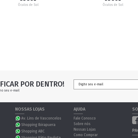
Óculos de Sol
Óculos de Sol
FICAR POR DENTRO!
no seu e-mail
NOSSAS LOJAS
AJUDA
SO
Av. Lins de Vasconcelos
Fale Conosco
Sobre nós
Shopping Ibirapuera
Nossas Lojas
PA
Shopping ABC
Como Comprar
Shopping Pátio Paulista