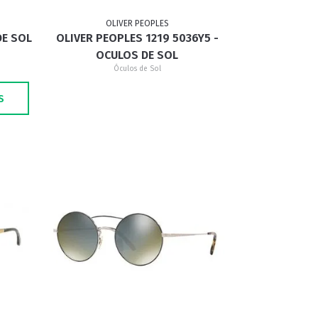
OLIVER PEOPLES
DE SOL
OLIVER PEOPLES 1219 5036Y5 -
GATINHO
CAÇADOR
OCULOS DE SOL
Óculos de Sol
S