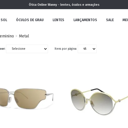
Ótica Online Wanny - lentes, óculos e armações
 SOL
ÓCULOS DE GRAU
LENTES
LANÇAMENTOS
SALE
ME
eminino
Metal
NOVA
por:
Itens por página:
COLEÇÃO
MININO
CLÁSSICO
REDONDOS
AVIADOR