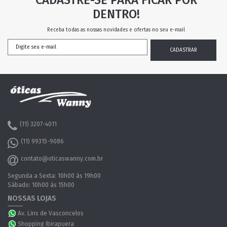
CADASTRE-SE PARA FICAR POR
DENTRO!
Receba todas as nossas novidades e ofertas no seu e-mail
(11) 3207-4011
(11) 99315-9086
contato@oticaswanny.com.br
Segunda a Sexta: 10h00 às 19h00
Sábado: 10h00 às 15h00
NOSSAS LOJAS
Av. Lins de Vasconcelos
Shopping Ibirapuera