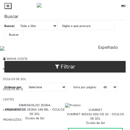
0
Buscar
Buscar
oticaswanny
Óculos de Sol
Marrom
135
Espelhado
Acetato
Masculino
MINHA CONTA
Filtrar
MARCAS
ÓCULOS DE SOL
Ordenar por:
Itens por página:
ÓCULOS DE GRAU
LENTES
ERMENEGILDO ZEGNA
LANÇAMENTOS
ERMENEGILDO ZEGNA 246 96L - OCULOS
VUARNET
DE SOL
VUARNET 40022U 02Q ICE 02 - OCULOS
Óculos de Sol
DE SOL
PROMOÇÕES
Óculos de Sol