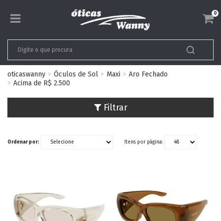
0
oticaswanny
Óculos de Sol
Maxi
Aro Fechado
Acima de R$ 2.500
Filtrar
Ordenar por:
Itens por página: