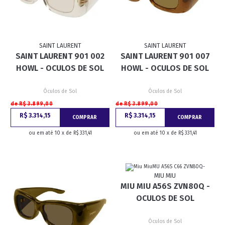
SAINT LAURENT
SAINT LAURENT
SAINT LAURENT 901 002
SAINT LAURENT 901 007
HOWL - OCULOS DE SOL
HOWL - OCULOS DE SOL
Óculos de Sol
Óculos de Sol
de R$ 3.899,00
de R$ 3.899,00
R$ 3.314,15
R$ 3.314,15
COMPRAR
COMPRAR
ou em até 10 x de R$ 331,41
ou em até 10 x de R$ 331,41
MIU MIU
MIU MIU A56S ZVN80Q -
OCULOS DE SOL
Óculos de Sol