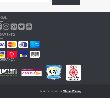
CIAL
GAMENTO
GURANÇA
Desenvolvido por
Óticas Wanny