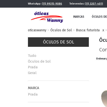
WhatsApp:
(11) 99315-9086
Televendas:
(11) 3207-4011
MARCAS
ÓCULOS DE
oticaswanny
Óculos de Sol
Busca: futurista
x
Ócu
ÓCULOS DE SOL
Con
Tudo
Ordenar 
Óculos de Sol
Prada
Geral
FE
MASCULINO
POR ESTILO
MARCA
Prada
FUTURISTA
QUADRADO