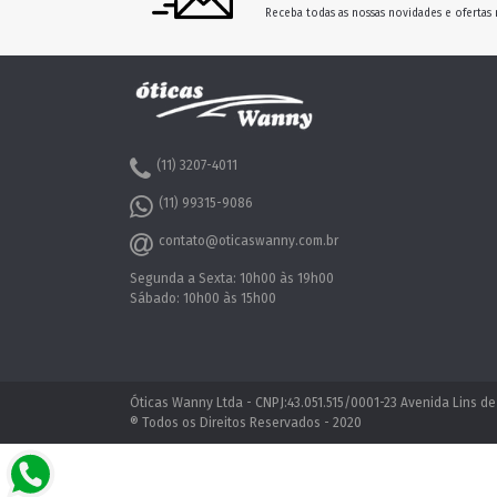
Receba todas as nossas novidades e ofertas 
(11) 3207-4011
(11) 99315-9086
contato@oticaswanny.com.br
Segunda a Sexta: 10h00 às 19h00
Sábado: 10h00 às 15h00
Óticas Wanny Ltda - CNPJ:43.051.515/0001-23 Avenida Lins de
® Todos os Direitos Reservados - 2020