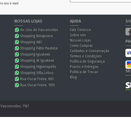
no seu e-mail
NOSSAS LOJAS
AJUDA
SO
Av. Lins de Vasconcelos
Fale Conosco
Sobre nós
Shopping Ibirapuera
Nossas Lojas
PA
Shopping ABC
Como Comprar
Shopping Pátio Paulista
Cuidados e Conservação
Shopping Iguatemi
Termos e Condições
Shopping JK Iguatemi
Política de Segurança
Shopping Higienopólis
Prazos e Entregas
SE
Política de Trocas
Shopping Villa Lobos
Blog
Rua Oscar Freire, 861
Rua Oscar Freire, 1051
 Vasconcelos, 1167