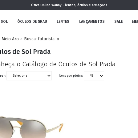
Ótica Online Wanny - lentes, óculos e armações
 SOL
ÓCULOS DE GRAU
LENTES
LANÇAMENTOS
SALE
ME
Meio Aro
Busca: futurista
x
NOVA
los de Sol Prada
COLEÇÃO
heça o Catálogo de Óculos de Sol Prada
por:
Itens por página:
MININO
CLÁSSICO
REDONDOS
AVIADOR