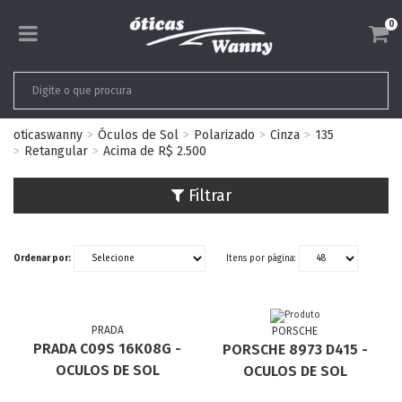
0
oticaswanny
Óculos de Sol
Polarizado
Cinza
135
Retangular
Acima de R$ 2.500
Filtrar
Ordenar por:
Itens por página:
PRADA
PORSCHE
PRADA C09S 16K08G -
PORSCHE 8973 D415 -
OCULOS DE SOL
OCULOS DE SOL