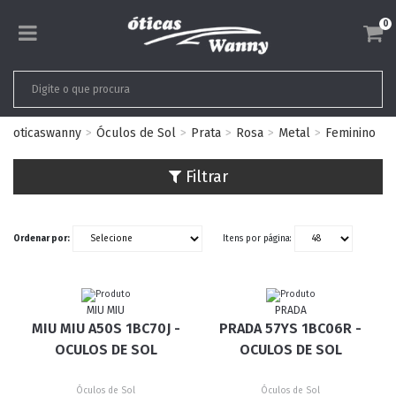
0
oticaswanny
Óculos de Sol
Prata
Rosa
Metal
Feminino
Filtrar
Ordenar por:
Itens por página:
MIU MIU
PRADA
MIU MIU A50S 1BC70J -
PRADA 57YS 1BC06R -
OCULOS DE SOL
OCULOS DE SOL
Óculos de Sol
Óculos de Sol