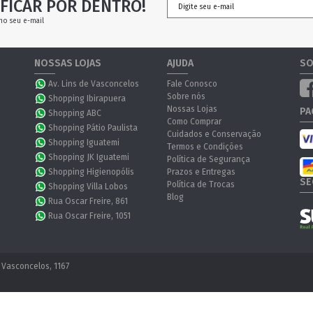
FICAR POR DENTRO!
no seu e-mail
NOSSAS LOJAS
AJUDA
SO
Av. Lins de Vasconcelos
Fale Conosco
Sobre nós
Shopping Ibirapuera
Nossas Lojas
PA
Shopping ABC
Como Comprar
Shopping Pátio Paulista
Cuidados e Conservação
Shopping Iguatemi
Termos e Condições
Shopping JK Iguatemi
Política de Segurança
Shopping Higienopólis
Prazos e Entregas
SE
Política de Trocas
Shopping Villa Lobos
Blog
Rua Oscar Freire, 861
Rua Oscar Freire, 1051
 Vasconcelos, 1167