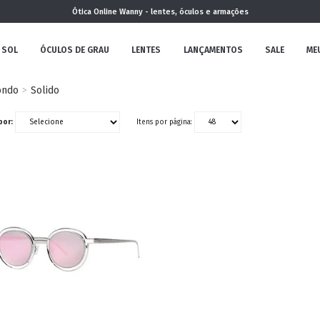
Ótica Online Wanny - lentes, óculos e armações
 SOL
ÓCULOS DE GRAU
LENTES
LANÇAMENTOS
SALE
ME
ondo
Solido
NOVA
por:
Itens por página:
COLEÇÃO
MININO
CLÁSSICO
REDONDOS
AVIADOR