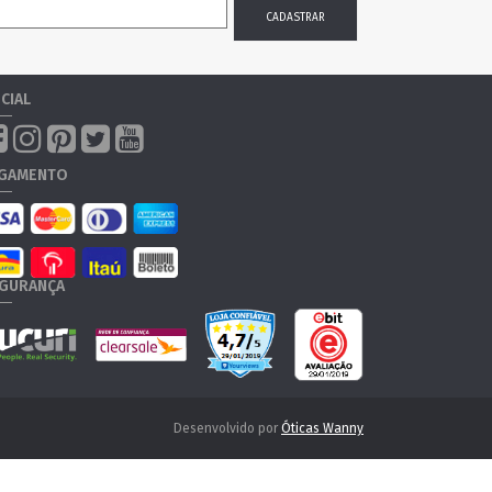
CIAL
GAMENTO
GURANÇA
Desenvolvido por
Óticas Wanny