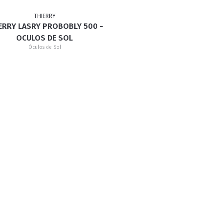
THIERRY
ERRY LASRY PROBOBLY 500 -
RETRÔ
BORBOLETA
MÁSCARA
OCULOS DE SOL
Óculos de Sol