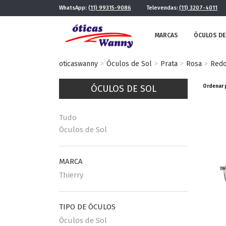
WhatsApp:
(11) 99315-9086
Televendas:
(11) 3207-4011
MARCAS
ÓCULOS DE
oticaswanny
Óculos de Sol
Prata
Rosa
Red
ÓCULOS DE SOL
Ordenar 
Tudo
Óculos de Sol
FE
MASCULINO
MARCA
POR ESTILO
Thierry
TIPO DE ÓCULOS
FUTURISTA
QUADRADO
Óculos de Sol