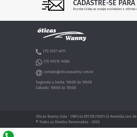
CADASTRE-SE PARA 
Receba todas as nossas novidades e ofertas 
(11) 3207-4011
(11) 99315-9086
contato@oticaswanny.com.br
Segunda a Sexta: 10h00 às 19h00
Sábado: 10h00 às 15h00
Óticas Wanny Ltda - CNPJ:43.051.515/0001-23 Avenida Lins de
® Todos os Direitos Reservados - 2020