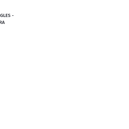
GLES -
GATINHO
CAÇADOR
RA