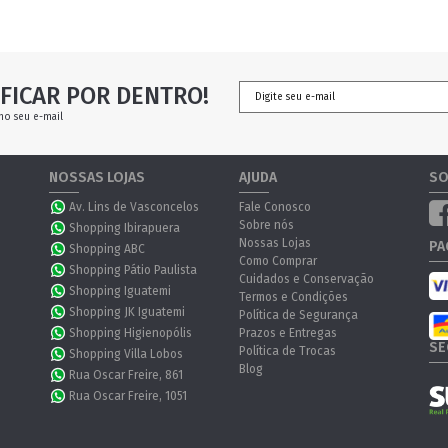
FICAR POR DENTRO!
no seu e-mail
NOSSAS LOJAS
AJUDA
SO
Av. Lins de Vasconcelos
Fale Conosco
Sobre nós
Shopping Ibirapuera
Nossas Lojas
PA
Shopping ABC
Como Comprar
Shopping Pátio Paulista
Cuidados e Conservação
Shopping Iguatemi
Termos e Condições
Shopping JK Iguatemi
Política de Segurança
Shopping Higienopólis
Prazos e Entregas
SE
Política de Trocas
Shopping Villa Lobos
Blog
Rua Oscar Freire, 861
Rua Oscar Freire, 1051