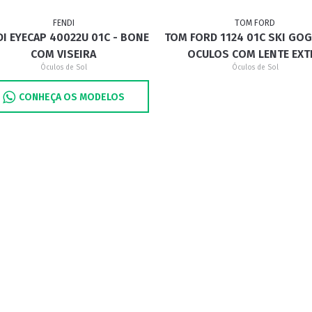
FENDI
TOM FORD
DI EYECAP 40022U 01C - BONE
TOM FORD 1124 01C SKI GOG
RETRÔ
BORBOLETA
MÁSCARA
COM VISEIRA
OCULOS COM LENTE EXT
Óculos de Sol
Óculos de Sol
CONHEÇA OS MODELOS