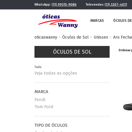
WhatsApp:
(11) 99315-9086
Televendas:
(11) 3207-4011
MARCAS
ÓCULOS DE
oticaswanny
Óculos de Sol
Unissex
Aro Fech
ÓCULOS DE SOL
Ordenar 
Tudo
Veja todas as opções
FE
MASCULINO
MARCA
POR ESTILO
Fendi
Tom Ford
FUTURISTA
QUADRADO
TIPO DE ÓCULOS