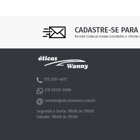
CADASTRE-SE PARA 
Receba todas as nossas novidades e ofertas 
(11) 3207-4011
(11) 99315-9086
contato@oticaswanny.com.br
Segunda a Sexta: 10h00 às 19h00
Sábado: 10h00 às 15h00