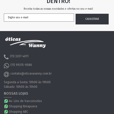
DENTRO!
Receba todas as nossas novidades e ofertas no seu e-mail
(11) 3207-4011
(11) 99315-9086
contato@oticaswanny.com.br
Segunda a Sexta: 10h00 às 19h00
Sábado: 10h00 às 15h00
NOSSAS LOJAS
Av. Lins de Vasconcelos
Shopping Ibirapuera
Shopping ABC