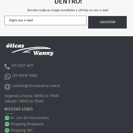
DENTRO!
Receba todas as nossas novidades e ofertas no seu e-mail
(11) 3207-4011
(11) 99315-9086
contato@oticaswanny.com.br
Segunda a Sexta: 10h00 às 19h00
Sábado: 10h00 às 15h00
NOSSAS LOJAS
Av. Lins de Vasconcelos
Shopping Ibirapuera
Shopping ABC