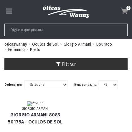
0
oticaswanny
Óculos de Sol
Giorgio Armani
Dourado
Feminino
Preto
Filtrar
Ordenar por:
Itens por página:
GIORGIO ARMANI
GIORGIO ARMANI 8083
50175A - OCULOS DE SOL