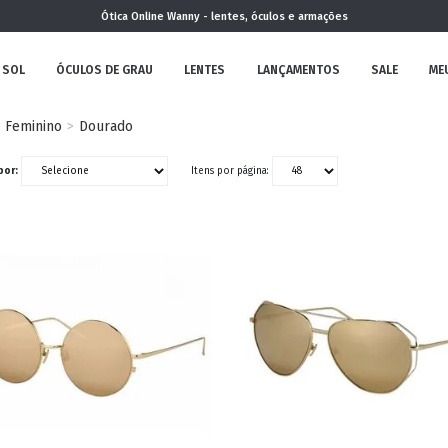
Ótica Online Wanny - lentes, óculos e armações
 SOL
ÓCULOS DE GRAU
LENTES
LANÇAMENTOS
SALE
ME
Feminino
Dourado
NOVA
por:
Itens por página:
COLEÇÃO
MININO
CLÁSSICO
REDONDOS
AVIADOR