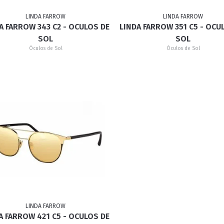
LINDA FARROW
LINDA FARROW
A FARROW 343 C2 - OCULOS DE
LINDA FARROW 351 C5 - OCU
RETRÔ
BORBOLETA
MÁSCARA
SOL
SOL
Óculos de Sol
Óculos de Sol
LINDA FARROW
A FARROW 421 C5 - OCULOS DE