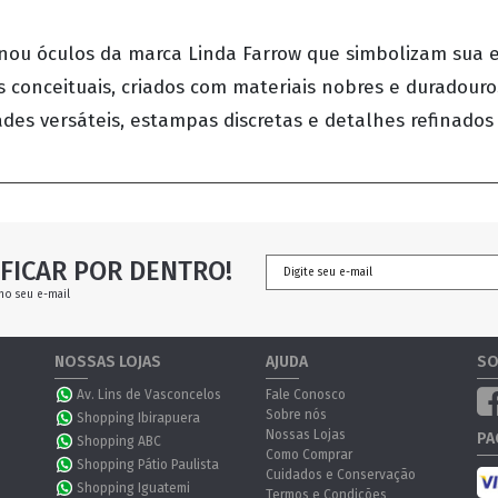
onou óculos da marca Linda Farrow que simbolizam sua es
s conceituais, criados com materiais nobres e duradou
ades versáteis, estampas discretas e detalhes refinados
FICAR POR DENTRO!
no seu e-mail
NOSSAS LOJAS
AJUDA
SO
Av. Lins de Vasconcelos
Fale Conosco
Sobre nós
Shopping Ibirapuera
Nossas Lojas
PA
Shopping ABC
Como Comprar
Shopping Pátio Paulista
Cuidados e Conservação
Shopping Iguatemi
Termos e Condições