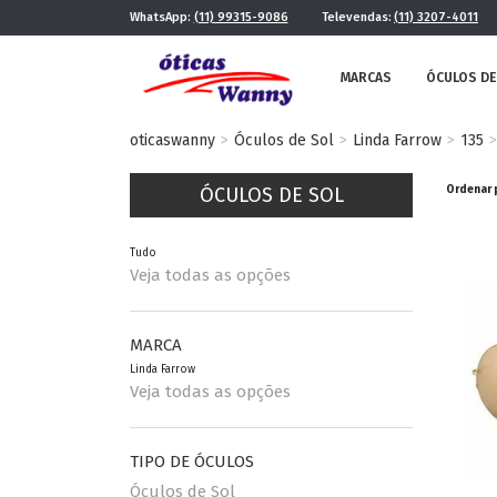
WhatsApp:
(11) 99315-9086
Televendas:
(11) 3207-4011
MARCAS
ÓCULOS DE
oticaswanny
Óculos de Sol
Linda Farrow
135
ÓCULOS DE SOL
Ordenar 
Tudo
Veja todas as opções
FE
MASCULINO
MARCA
Linda Farrow
POR ESTILO
Veja todas as opções
TIPO DE ÓCULOS
FUTURISTA
QUADRADO
Óculos de Sol