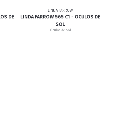
LINDA FARROW
LOS DE
LINDA FARROW 565 C1 - OCULOS DE
GATINHO
CAÇADOR
SOL
Óculos de Sol