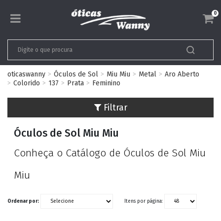
0
oticaswanny
Óculos de Sol
Miu Miu
Metal
Aro Aberto
Colorido
137
Prata
Feminino
Filtrar
Óculos de Sol Miu Miu
Conheça o Catálogo de Óculos de Sol Miu
Miu
Ordenar por:
Itens por página: