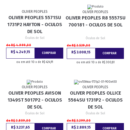
OLIVER PEOPLES
OLIVER PEOPLES
OLIVER PEOPLES 5571SU
OLIVER PEOPLES R8 5557SU
1731P2 HAYTON - OCULOS
700181 - OCULOS DE SOL
DE SOL
Óculos de Sol
Óculos de Sol
de R$ 4.999,00
de R$ 3.539,00
R$ 4.249,15
R$ 3.008,15
COMPRAR
COMPRAR
ou em até 10 x de R$ 424,91
ou em até 10 x de R$ 300,81
OLIVER PEOPLES
OLIVER PEOPLES
OLIVER PEOPLES AVISON
OLIVER PEOPLES OLLICE
1349ST 5017P2 - OCULOS
5564SU 1731P2 - OCULOS
DE SOL
DE SOL
Óculos de Sol
Óculos de Sol
de R$ 3.809,00
de R$ 3.399,00
R$ 3.237,65
R$ 2.889,15
COMPRAR
COMPRAR