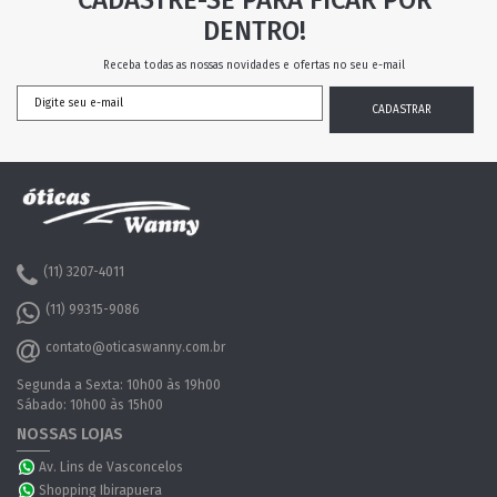
CADASTRE-SE PARA FICAR POR
DENTRO!
Receba todas as nossas novidades e ofertas no seu e-mail
(11) 3207-4011
(11) 99315-9086
contato@oticaswanny.com.br
Segunda a Sexta: 10h00 às 19h00
Sábado: 10h00 às 15h00
NOSSAS LOJAS
Av. Lins de Vasconcelos
Shopping Ibirapuera