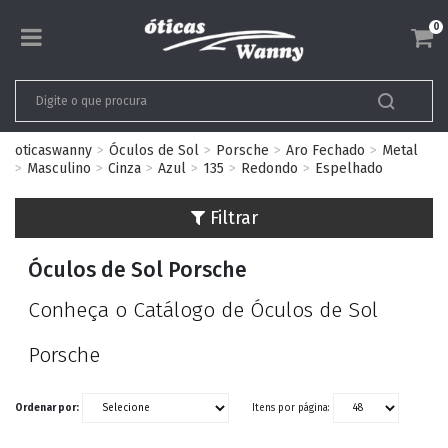
0
oticaswanny
Óculos de Sol
Porsche
Aro Fechado
Metal
Masculino
Cinza
Azul
135
Redondo
Espelhado
Filtrar
Óculos de Sol Porsche
Conheça o Catálogo de Óculos de Sol
Porsche
Ordenar por:
Itens por página: