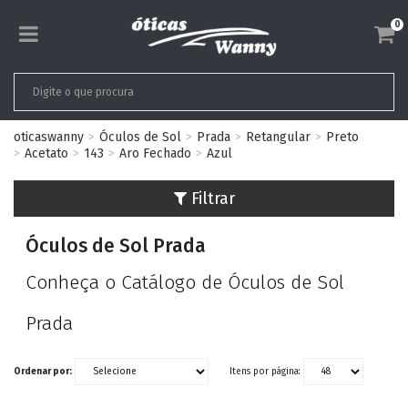
0
oticaswanny
Óculos de Sol
Prada
Retangular
Preto
Acetato
143
Aro Fechado
Azul
Filtrar
Óculos de Sol Prada
Conheça o Catálogo de Óculos de Sol
Prada
Ordenar por:
Itens por página: