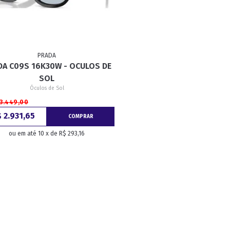
RETRÔ
BORBOLETA
MÁSCARA
PRADA
DA C09S 16K30W - OCULOS DE
SOL
Óculos de Sol
 3.449,00
 2.931,65
COMPRAR
ou em até 10 x de R$ 293,16