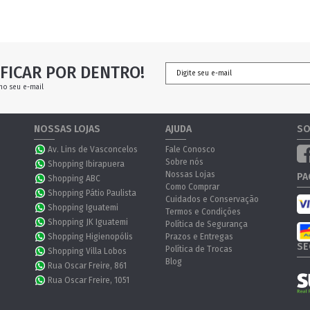
FICAR POR DENTRO!
no seu e-mail
NOSSAS LOJAS
AJUDA
SO
Av. Lins de Vasconcelos
Fale Conosco
Sobre nós
Shopping Ibirapuera
Nossas Lojas
PA
Shopping ABC
Como Comprar
Shopping Pátio Paulista
Cuidados e Conservação
Shopping Iguatemi
Termos e Condições
Shopping JK Iguatemi
Política de Segurança
Shopping Higienopólis
Prazos e Entregas
SE
Política de Trocas
Shopping Villa Lobos
Blog
Rua Oscar Freire, 861
Rua Oscar Freire, 1051