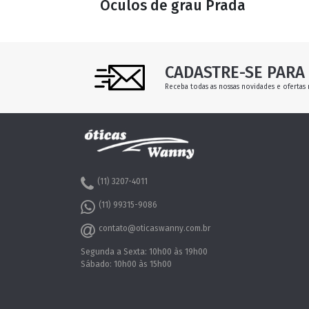
Óculos de grau Prada
CADASTRE-SE PARA 
Receba todas as nossas novidades e ofertas 
(11) 3207-4011
(11) 99315-9086
contato@oticaswanny.com.br
Segunda a Sexta: 10h00 às 19h00
Sábado: 10h00 às 15h00