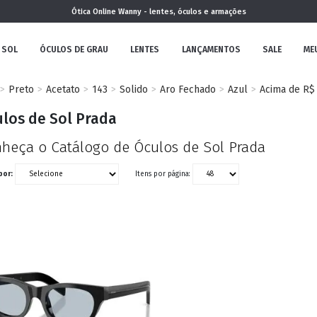
Ótica Online Wanny - lentes, óculos e armações
 SOL
ÓCULOS DE GRAU
LENTES
LANÇAMENTOS
SALE
ME
Preto
Acetato
143
Solido
Aro Fechado
Azul
Acima de R$
NOVA
los de Sol Prada
COLEÇÃO
heça o Catálogo de Óculos de Sol Prada
por:
Itens por página:
MININO
CLÁSSICO
REDONDOS
AVIADOR