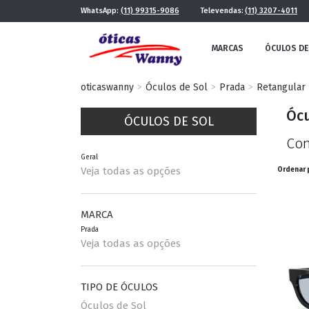
WhatsApp:
(11) 99315-9086
Televendas:
(11) 3207-4011
MARCAS
ÓCULOS DE
oticaswanny
Óculos de Sol
Prada
Retangular
Ócu
ÓCULOS DE SOL
Con
Geral
Veja todas as opções
Ordenar 
FE
MASCULINO
MARCA
Prada
POR ESTILO
Veja todas as opções
TIPO DE ÓCULOS
FUTURISTA
QUADRADO
Óculos de Sol