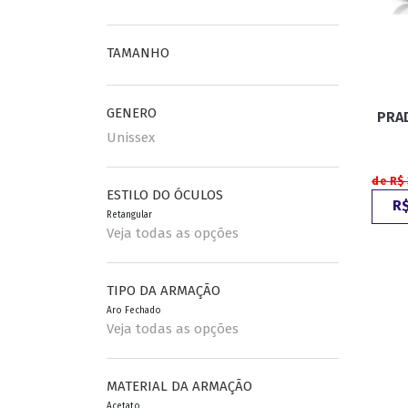
ESPORTIVO
TAMANHO
CLUBMASTER
GRIFES
GENERO
PRA
Unissex
de R$
ESTILO DO ÓCULOS
R$
Retangular
Veja todas as opções
TIPO DA ARMAÇÃO
Aro Fechado
Veja todas as opções
MATERIAL DA ARMAÇÃO
Acetato