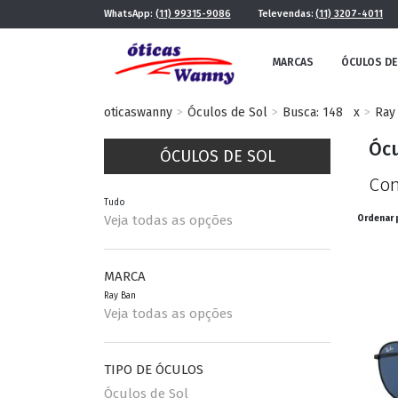
WhatsApp:
(11) 99315-9086
Televendas:
(11) 3207-4011
MARCAS
ÓCULOS DE
oticaswanny
Óculos de Sol
Busca: 148
x
Ray
Ócu
ÓCULOS DE SOL
Con
Tudo
Veja todas as opções
Ordenar 
FE
MASCULINO
MARCA
Ray Ban
POR ESTILO
Veja todas as opções
TIPO DE ÓCULOS
FUTURISTA
QUADRADO
Óculos de Sol