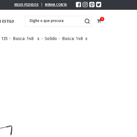
MEUS PEDIDOS
MINHA CONTA
0
U ESTILO
135
Busca: 148
x
Solido
Busca: 148
x
DOBRÁVEL
MAXI ÓCULOS