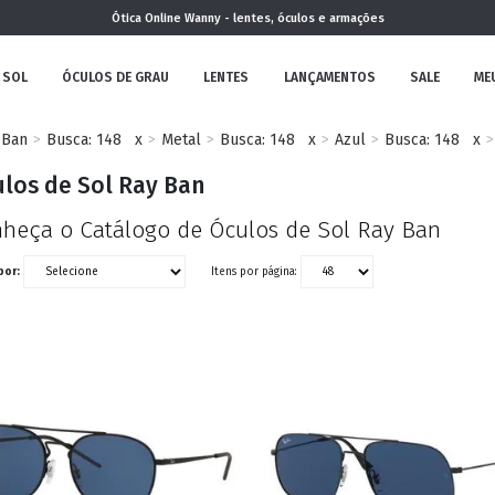
Ótica Online Wanny - lentes, óculos e armações
 SOL
ÓCULOS DE GRAU
LENTES
LANÇAMENTOS
SALE
ME
 Ban
Busca: 148
x
Metal
Busca: 148
x
Azul
Busca: 148
x
NOVA
los de Sol Ray Ban
COLEÇÃO
heça o Catálogo de Óculos de Sol Ray Ban
por:
Itens por página:
MININO
CLÁSSICO
REDONDOS
AVIADOR