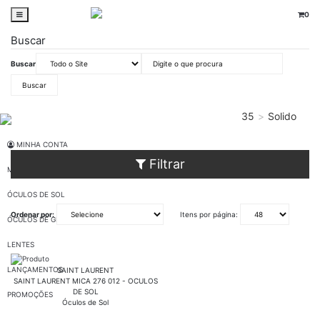
0
Buscar
Buscar
oticaswanny
Óculos de Sol
Saint Laurent
135
Solido
Azul
MINHA CONTA
Filtrar
MARCAS
ÓCULOS DE SOL
Ordenar por:
Itens por página:
ÓCULOS DE GRAU
LENTES
LANÇAMENTOS
SAINT LAURENT
SAINT LAURENT MICA 276 012 - OCULOS
DE SOL
PROMOÇÕES
Óculos de Sol