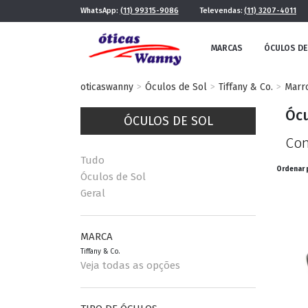
WhatsApp:
(11) 99315-9086
Televendas:
(11) 3207-4011
MARCAS
ÓCULOS DE
oticaswanny
Óculos de Sol
Tiffany & Co.
Marr
Ócu
ÓCULOS DE SOL
Con
Tudo
Ordenar 
Óculos de Sol
Geral
FE
MASCULINO
POR ESTILO
MARCA
Tiffany & Co.
Veja todas as opções
FUTURISTA
QUADRADO