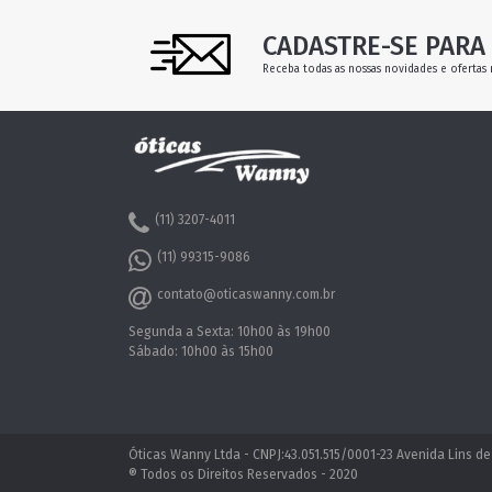
CADASTRE-SE PARA 
Receba todas as nossas novidades e ofertas 
(11) 3207-4011
(11) 99315-9086
contato@oticaswanny.com.br
Segunda a Sexta: 10h00 às 19h00
Sábado: 10h00 às 15h00
Óticas Wanny Ltda - CNPJ:43.051.515/0001-23 Avenida Lins de
® Todos os Direitos Reservados - 2020