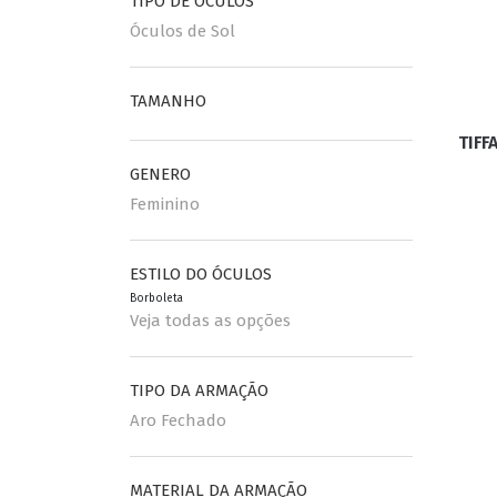
TIPO DE ÓCULOS
Óculos de Sol
ESPORTIVO
CLUBMASTER
TAMANHO
GRIFES
TIFF
GENERO
Feminino
ESTILO DO ÓCULOS
Borboleta
Veja todas as opções
TIPO DA ARMAÇÃO
Aro Fechado
MATERIAL DA ARMAÇÃO