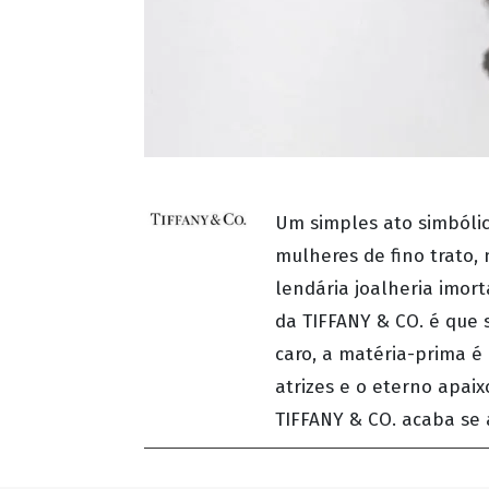
Um simples ato simbóli
mulheres de fino trato, 
lendária joalheria imor
da TIFFANY & CO. é que s
caro, a matéria-prima é
atrizes e o eterno apa
TIFFANY & CO. acaba se