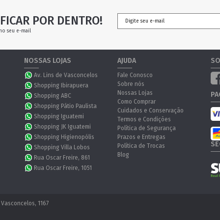
FICAR POR DENTRO!
no seu e-mail
NOSSAS LOJAS
AJUDA
SO
Av. Lins de Vasconcelos
Fale Conosco
Sobre nós
Shopping Ibirapuera
Nossas Lojas
PA
Shopping ABC
Como Comprar
Shopping Pátio Paulista
Cuidados e Conservação
Shopping Iguatemi
Termos e Condições
Shopping JK Iguatemi
Política de Segurança
Shopping Higienopólis
Prazos e Entregas
SE
Política de Trocas
Shopping Villa Lobos
Blog
Rua Oscar Freire, 861
Rua Oscar Freire, 1051
 Vasconcelos, 1167