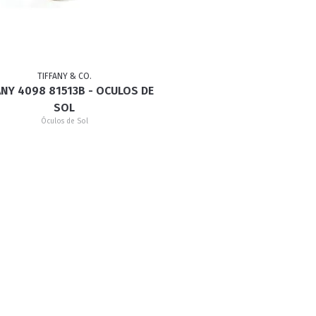
RETRÔ
BORBOLETA
MÁSCARA
TIFFANY & CO.
ANY 4098 81513B - OCULOS DE
SOL
Óculos de Sol