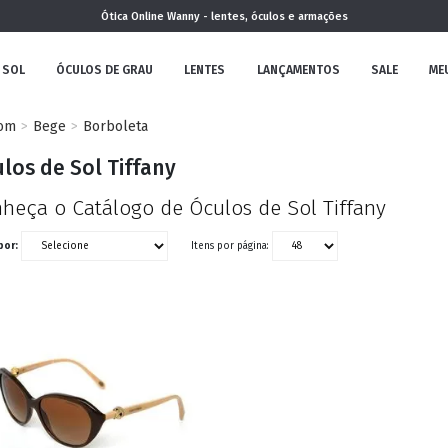
Ótica Online Wanny - lentes, óculos e armações
 SOL
ÓCULOS DE GRAU
LENTES
LANÇAMENTOS
SALE
ME
om
Bege
Borboleta
NOVA
los de Sol Tiffany
COLEÇÃO
heça o Catálogo de Óculos de Sol Tiffany
por:
Itens por página:
MININO
CLÁSSICO
REDONDOS
AVIADOR