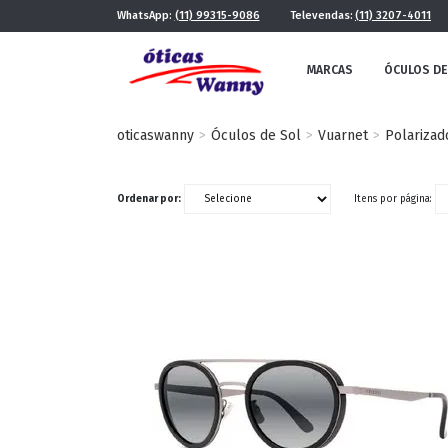
WhatsApp:
(11) 99315-9086
Televendas:
(11) 3207-4011
MARCAS
ÓCULOS DE
oticaswanny
Óculos de Sol
Vuarnet
Polarizad
Ordenar por:
Itens por página:
FE
MASCULINO
POR ESTILO
FUTURISTA
QUADRADO