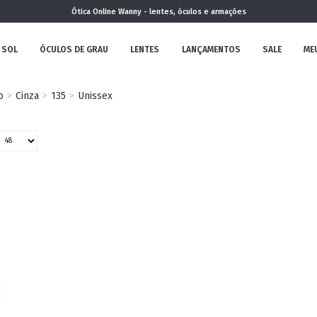
Ótica Online Wanny - lentes, óculos e armações
 SOL
ÓCULOS DE GRAU
LENTES
LANÇAMENTOS
SALE
ME
o
Cinza
135
Unissex
NOVA
COLEÇÃO
MININO
CLÁSSICO
REDONDOS
AVIADOR