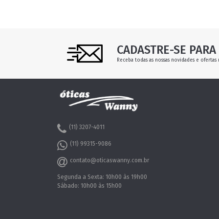
CADASTRE-SE PARA 
Receba todas as nossas novidades e ofertas 
(11) 3207-4011
(11) 99315-9086
contato@oticaswanny.com.br
Segunda a Sexta: 10h00 às 19h00
Sábado: 10h00 às 15h00