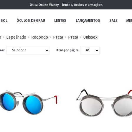
Ótica Online Wanny - lentes, óculos e armações
 SOL
ÓCULOS DE GRAU
LENTES
LANÇAMENTOS
SALE
ME
o
Espelhado
Redondo
Prata
Prata
Unissex
NOVA
por:
Itens por página:
COLEÇÃO
MININO
CLÁSSICO
REDONDOS
AVIADOR