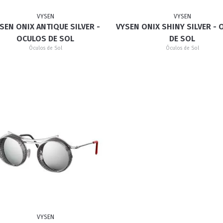
VYSEN
VYSEN
SEN ONIX ANTIQUE SILVER -
VYSEN ONIX SHINY SILVER -
RETRÔ
BORBOLETA
MÁSCARA
OCULOS DE SOL
DE SOL
Óculos de Sol
Óculos de Sol
VYSEN