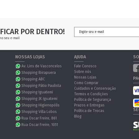
FICAR POR DENTRO!
no seu e-mail
NOSSAS LOJAS
AJUDA
SO
Av. Lins de Vasconcelos
Fale Conosco
Sobre nós
Shopping Ibirapuera
Nossas Lojas
PA
Shopping ABC
Como Comprar
Shopping Pátio Paulista
Cuidados e Conservação
Shopping Iguatemi
Termos e Condições
Shopping JK Iguatemi
Política de Segurança
Shopping Higienopólis
Prazos e Entregas
SE
Política de Trocas
Shopping Villa Lobos
Blog
Rua Oscar Freire, 861
Rua Oscar Freire, 1051