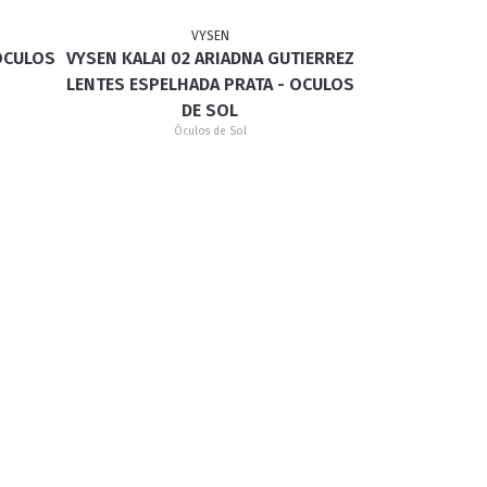
VYSEN
 OCULOS
VYSEN KALAI 02 ARIADNA GUTIERREZ
GATINHO
CAÇADOR
LENTES ESPELHADA PRATA - OCULOS
DE SOL
Óculos de Sol