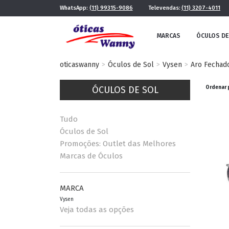
WhatsApp:
(11) 99315-9086
Televendas:
(11) 3207-4011
MARCAS
ÓCULOS DE
oticaswanny
Óculos de Sol
Vysen
Aro Fechad
ÓCULOS DE SOL
Ordenar 
Tudo
Óculos de Sol
Promoções: Outlet das Melhores
Marcas de Óculos
FE
MASCULINO
POR ESTILO
MARCA
Vysen
Veja todas as opções
FUTURISTA
QUADRADO