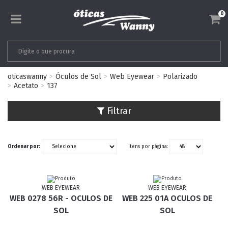
0
oticaswanny
Óculos de Sol
Web Eyewear
Polarizado
Acetato
137
Filtrar
Ordenar por:
Itens por página:
WEB EYEWEAR
WEB EYEWEAR
WEB 0278 56R - OCULOS DE
WEB 225 01A OCULOS DE
SOL
SOL