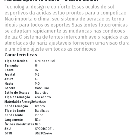
Tecnologia, design e conforto Esses oculos de sol
esportivos da adidas estao prontos para a competicao
Nao importa o clima, seu sistema de aeracao os torna
ideais para todos os esportes Suas lentes fotocromicas
se adaptam rapidamente as mudancas nas condicoes
de luz O sistema de lentes intercambiaveis rapidas e as
almofadas de nariz ajustaveis fornecem uma visao clara
e um otimo ajuste em todas as condicoes
Características
Tipo de Óculos
Óculos de Sol
Tamanho
99
Ponte
16
Frontal
145
Altura
46
Haste
140
Genero
Masculino
Estilo do Óculos
Esportivo
Tipo da Armação
Aro Aberto
Material da Armação
Acetato
Cor da Armação
Branco
Tipo de Lente
Espelhado
Cor da Lente
Vinho
Lançamento
Não
Óculos dos Artistas
Não
SKU
SP00160021L
GTIN
889214224774