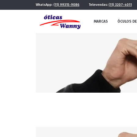
WhatsApp:
(11) 99315-9086
Televendas:
(11) 3207-4011
MARCAS
ÓCULOS DE
FE
MASCULINO
POR ESTILO
FUTURISTA
QUADRADO