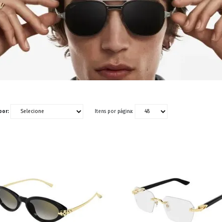
RETRÔ
BORBOLETA
MÁSCARA
por:
Itens por página: