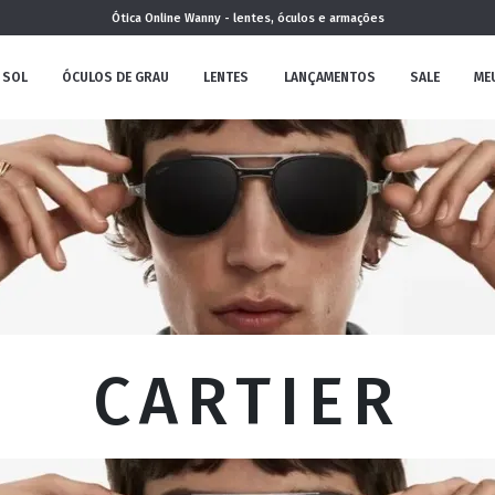
Ótica Online Wanny - lentes, óculos e armações
 SOL
ÓCULOS DE GRAU
LENTES
LANÇAMENTOS
SALE
ME
NOVA
COLEÇÃO
MININO
CARTIER
CLÁSSICO
REDONDOS
AVIADOR