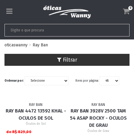
0
oticaswanny
Ray Ban
Filtrar
Ordenar por:
Itens por página:
RAY BAN
RAY BAN
RAY BAN 4472 13592 KHAL -
RAY BAN 3928V 2500 TAM
OCULOS DE SOL
54 ASAP ROCKY - OCULOS
Óculos de Sol
DE GRAU
Óculos de Grau
de R$ 829,00