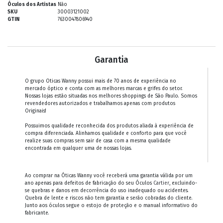
Óculos dos Artistas
Não
SKU
30003121002
GTIN
7630047806940
Garantia
O grupo Oticas Wanny possui mais de 70 anos de experiência no
mercado óptico e conta com as melhores marcas e grifes do setor.
Nossas lojas estão situadas nos melhores shoppings de São Paulo. Somos
revendedores autorizados e trabalhamos apenas com produtos
Originais!
Possuimos qualidade reconhecida dos produtos aliada à experiência de
compra diferenciada. Alinhamos qualidade e conforto para que você
realize suas compras sem sair de casa com a mesma qualidade
encontrada em qualquer uma de nossas lojas.
Ao comprar na Óticas Wanny você receberá uma garantia válida por um
ano apenas para defeitos de fabricação do seu Óculos
Cartier
, excluindo-
se quebras e danos em decorrência do uso inadequado ou acidentes.
Quebra de lente e riscos não tem garantia e serão cobradas do cliente.
Junto aos óculos segue o estojo de proteção e o manual informativo do
fabricante.