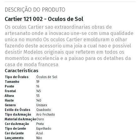
DESCRIÇÃO DO PRODUTO
Cartier 121 002 - Oculos de Sol
Os oculos Cartier sao extraordinarias obras de
artesanato onde a inovacao une-se com uma qualidade
unica no mundo Os oculos Cartier emolduram o olhar
fazendo deste acessorio uma joia a cual nao e possivel
desistir Modelos originais que refletem em todos os
momentos a excelencia e a paixao para os detalhes da
casa de moda francesa
Características
Tipo de Óculos
Óculos de Sol
Tamanho
59
Ponte
16
Frontal
145
Altura
55
Haste
140
Genero
Unissex
Estilo do Óculos
Quadrado
Tipo da Armação
Aro Fechado
Material da Armação
Ouro
Cor da Armação
Prata
Tipo de Lente
Espelhado
Cor da Lente
Azul
Lançamento
Não