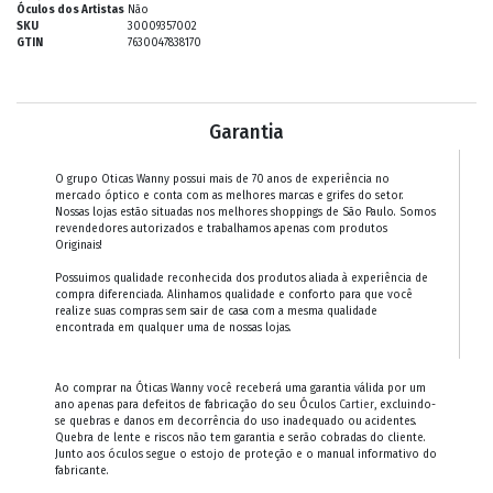
Óculos dos Artistas
Não
SKU
30009357002
GTIN
7630047838170
Garantia
O grupo Oticas Wanny possui mais de 70 anos de experiência no
mercado óptico e conta com as melhores marcas e grifes do setor.
Nossas lojas estão situadas nos melhores shoppings de São Paulo. Somos
revendedores autorizados e trabalhamos apenas com produtos
Originais!
Possuimos qualidade reconhecida dos produtos aliada à experiência de
compra diferenciada. Alinhamos qualidade e conforto para que você
realize suas compras sem sair de casa com a mesma qualidade
encontrada em qualquer uma de nossas lojas.
Ao comprar na Óticas Wanny você receberá uma garantia válida por um
ano apenas para defeitos de fabricação do seu Óculos
Cartier
, excluindo-
se quebras e danos em decorrência do uso inadequado ou acidentes.
Quebra de lente e riscos não tem garantia e serão cobradas do cliente.
Junto aos óculos segue o estojo de proteção e o manual informativo do
fabricante.