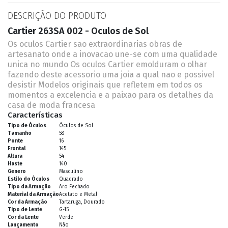
DESCRIÇÃO DO PRODUTO
Cartier 263SA 002 - Oculos de Sol
Os oculos Cartier sao extraordinarias obras de
artesanato onde a inovacao une-se com uma qualidade
unica no mundo Os oculos Cartier emolduram o olhar
fazendo deste acessorio uma joia a qual nao e possivel
desistir Modelos originais que refletem em todos os
momentos a excelencia e a paixao para os detalhes da
casa de moda francesa
Características
Tipo de Óculos
Óculos de Sol
Tamanho
58
Ponte
16
Frontal
145
Altura
54
Haste
140
Genero
Masculino
Estilo do Óculos
Quadrado
Tipo da Armação
Aro Fechado
Material da Armação
Acetato e Metal
Cor da Armação
Tartaruga, Dourado
Tipo de Lente
G-15
Cor da Lente
Verde
Lançamento
Não