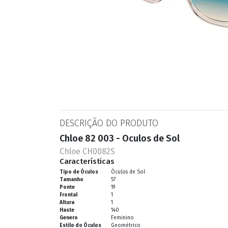
ESPORTIVO
CLUBMASTER
GRIFES
DESCRIÇÃO DO PRODUTO
Chloe 82 003 - Oculos de Sol
Chloe CH0082S
Características
Tipo de Óculos
Óculos de Sol
Tamanho
57
Ponte
19
Frontal
1
Altura
1
Haste
140
Genero
Feminino
Estilo do Óculos
Geométrico