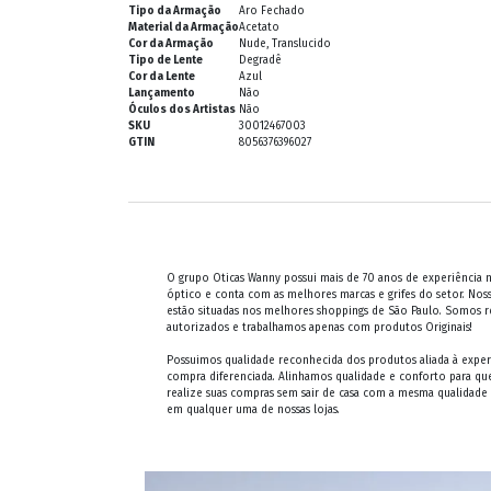
Tipo da Armação
Aro Fechado
Material da Armação
Acetato
Cor da Armação
Nude, Translucido
Tipo de Lente
Degradê
Cor da Lente
Azul
Lançamento
Não
Óculos dos Artistas
Não
SKU
30012467003
GTIN
8056376396027
O grupo Oticas Wanny possui mais de 70 anos de experiência
óptico e conta com as melhores marcas e grifes do setor. Noss
estão situadas nos melhores shoppings de São Paulo. Somos 
autorizados e trabalhamos apenas com produtos Originais!
Possuimos qualidade reconhecida dos produtos aliada à exper
compra diferenciada. Alinhamos qualidade e conforto para qu
realize suas compras sem sair de casa com a mesma qualidade
em qualquer uma de nossas lojas.