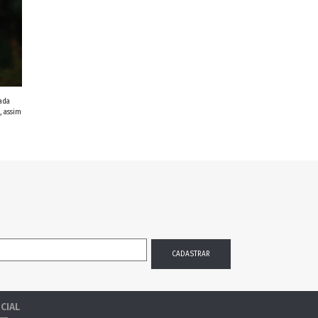
ada
, assim
CIAL