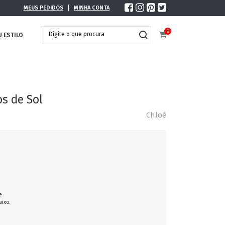
MEUS PEDIDOS
MINHA CONTA
0
U ESTILO
os de Sol
Chloé
e
aixo.
DOBRÁVEL
MAXI ÓCULOS