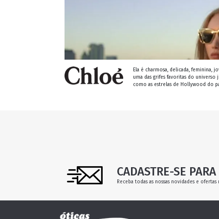
Ela é charmosa, delicada, feminina, 
uma das grifes favoritas do univers
como as estrelas de Hollywood do p
CADASTRE-SE PARA 
Receba todas as nossas novidades e ofertas 