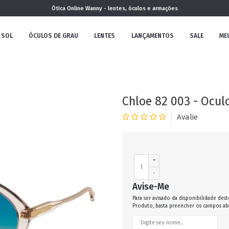
Ótica Online Wanny - lentes, óculos e armações
 SOL
ÓCULOS DE GRAU
LENTES
LANÇAMENTOS
SALE
ME
NOVA
COLEÇÃO
Chloe 82 003 - Ocul
MININO
+
-
Avise-Me
Para ser avisado da disponibilidade dest
Produto, basta preencher os campos ab
CLÁSSICO
REDONDOS
AVIADOR