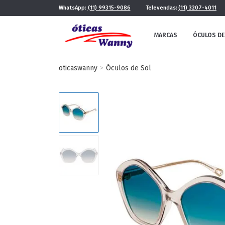
WhatsApp:
(11) 99315-9086
Televendas:
(11) 3207-4011
MARCAS
ÓCULOS DE
oticaswanny
Óculos de Sol
FE
MASCULINO
POR ESTILO
FUTURISTA
QUADRADO