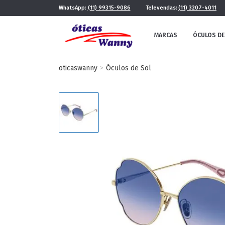
WhatsApp:
(11) 99315-9086
Televendas:
(11) 3207-4011
MARCAS
ÓCULOS DE
oticaswanny
Óculos de Sol
FE
MASCULINO
POR ESTILO
FUTURISTA
QUADRADO