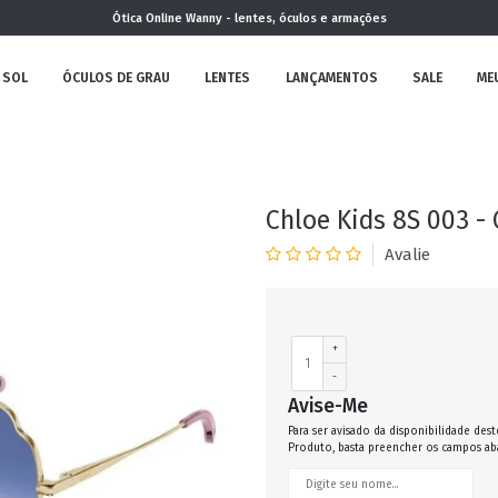
Ótica Online Wanny - lentes, óculos e armações
 SOL
ÓCULOS DE GRAU
LENTES
LANÇAMENTOS
SALE
ME
NOVA
COLEÇÃO
Chloe Kids 8S 003 - 
MININO
+
-
Avise-Me
Para ser avisado da disponibilidade dest
Produto, basta preencher os campos ab
CLÁSSICO
REDONDOS
AVIADOR