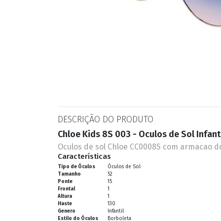
ESPORTIVO
CLUBMASTER
GRIFES
DESCRIÇÃO DO PRODUTO
Chloe Kids 8S 003 - Oculos de Sol Infant
Oculos de sol Chloe CC0008S com armacao do
Características
Tipo de Óculos
Óculos de Sol
Tamanho
52
Ponte
15
Frontal
1
Altura
1
Haste
130
Genero
Infantil
Estilo do Óculos
Borboleta