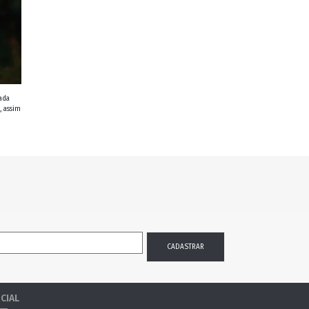
ada
, assim
CIAL