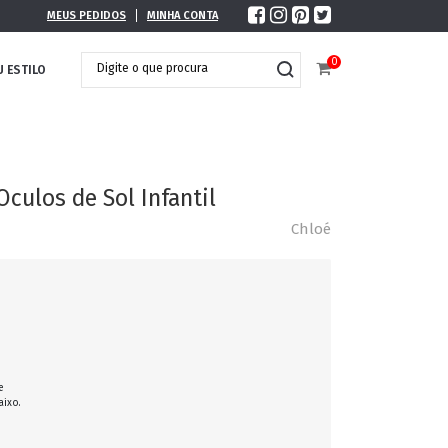
MEUS PEDIDOS
MINHA CONTA
0
U ESTILO
Oculos de Sol Infantil
Chloé
e
aixo.
DOBRÁVEL
MAXI ÓCULOS