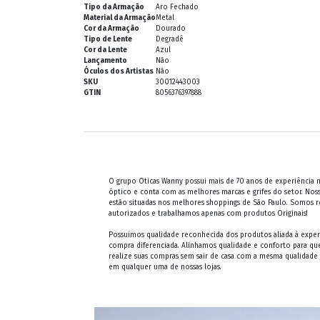
Tipo da Armação
Aro Fechado
Material da Armação
Metal
Cor da Armação
Dourado
Tipo de Lente
Degradê
Cor da Lente
Azul
Lançamento
Não
Óculos dos Artistas
Não
SKU
30012443003
GTIN
8056376397888
O grupo Oticas Wanny possui mais de 70 anos de experiência
óptico e conta com as melhores marcas e grifes do setor. Noss
estão situadas nos melhores shoppings de São Paulo. Somos 
autorizados e trabalhamos apenas com produtos Originais!
Possuimos qualidade reconhecida dos produtos aliada à exper
compra diferenciada. Alinhamos qualidade e conforto para qu
realize suas compras sem sair de casa com a mesma qualidade
em qualquer uma de nossas lojas.