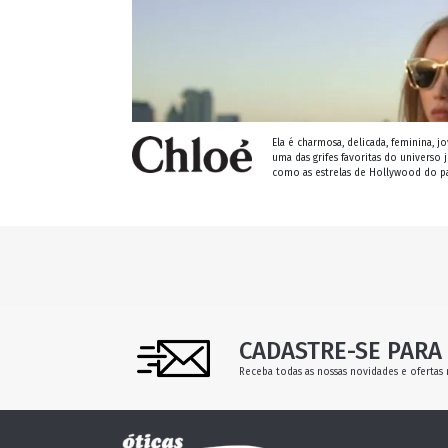
Ela é charmosa, delicada, feminina, 
uma das grifes favoritas do univers
como as estrelas de Hollywood do p
CADASTRE-SE PARA 
Receba todas as nossas novidades e ofertas 