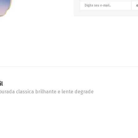
RETRÔ
BORBOLETA
MÁSCARA
il
urada classica brilhante e lente degrade