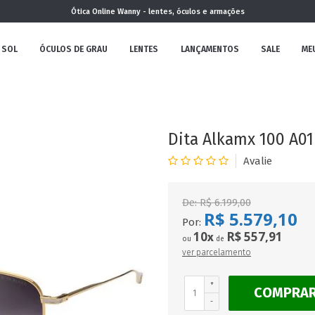
Ótica Online Wanny - lentes, óculos e armações
 SOL
ÓCULOS DE GRAU
LENTES
LANÇAMENTOS
SALE
ME
NOVA
COLEÇÃO
Dita Alkamx 100 A01 
De:
R$ 6.199,00
R$ 5.579,10
MININO
Por:
10
R$ 557,91
x
ou
de
ver parcelamento
+
COMPRA
CLÁSSICO
REDONDOS
AVIADOR
-