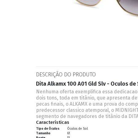
ESPORTIVO
CLUBMASTER
GRIFES
DESCRIÇÃO DO PRODUTO
Dita Alkamx 100 A01 Gld Slv - Oculos de 
Nenhuma oferta exemplifica essa dedicacao
dois tons, toda em titânio, que apresenta d
pecas finais, o ALKAMX e uma prova do com
predecessor classico atemporal, o MIDNIGHT
segmento de navegadores de titânio da DIT
Características
Tipo de Óculos
Óculos de Sol
Tamanho
61
Ponte
13