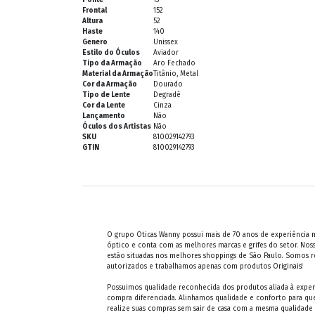
Frontal
152
Altura
52
Haste
140
Genero
Unissex
Estilo do Óculos
Aviador
Tipo da Armação
Aro Fechado
Material da Armação
Titânio, Metal
Cor da Armação
Dourado
Tipo de Lente
Degradê
Cor da Lente
Cinza
Lançamento
Não
Óculos dos Artistas
Não
SKU
810029142793
GTIN
810029142793
O grupo Oticas Wanny possui mais de 70 anos de experiência
óptico e conta com as melhores marcas e grifes do setor. Noss
estão situadas nos melhores shoppings de São Paulo. Somos 
autorizados e trabalhamos apenas com produtos Originais!
Possuimos qualidade reconhecida dos produtos aliada à exper
compra diferenciada. Alinhamos qualidade e conforto para qu
realize suas compras sem sair de casa com a mesma qualidade