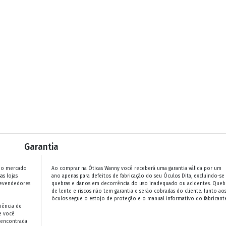
Garantia
 no mercado
Ao comprar na Óticas Wanny você receberá uma garantia válida por um
as lojas
ano apenas para defeitos de fabricação do seu Óculos
Dita
, excluindo-se
revendedores
quebras e danos em decorrência do uso inadequado ou acidentes. Queb
de lente e riscos não tem garantia e serão cobradas do cliente. Junto ao
óculos segue o estojo de proteção e o manual informativo do fabricante
iência de
e você
 encontrada