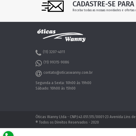
CADASTRE-SE PARA 
Receba todas as nossas novidades e ofertas 
(11) 3207-4011
(11) 99315-9086
contato@oticaswanny.com.br
Segunda a Sexta: 10h00 às 19h00
Sábado: 10h00 às 15h00
Óticas Wanny Ltda - CNPJ:43.051.515/0001-23 Avenida Lins de
® Todos os Direitos Reservados - 2020