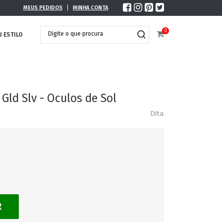
MEUS PEDIDOS
MINHA CONTA
0
U ESTILO
Gld Slv - Oculos de Sol
Dita
R
DOBRÁVEL
MAXI ÓCULOS