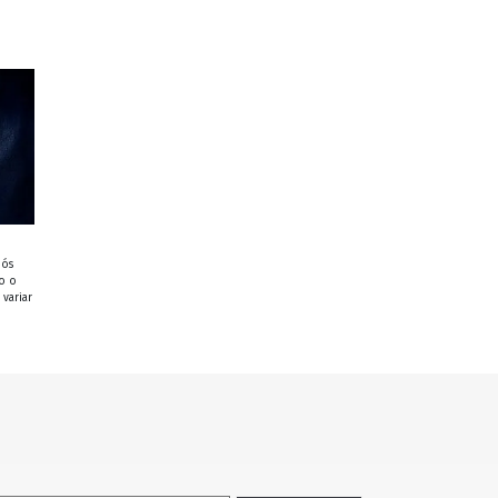
nós
o o
variar