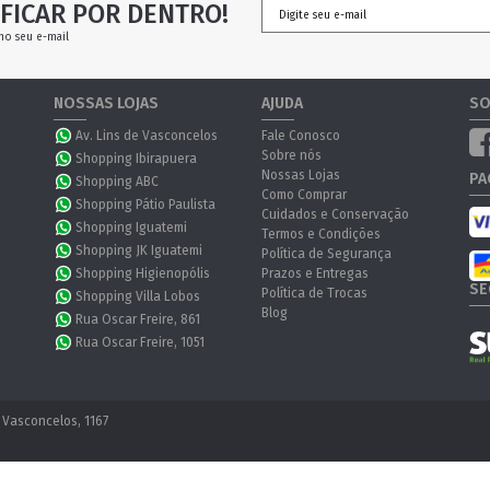
FICAR POR DENTRO!
no seu e-mail
NOSSAS LOJAS
AJUDA
SO
Av. Lins de Vasconcelos
Fale Conosco
Sobre nós
Shopping Ibirapuera
Nossas Lojas
PA
Shopping ABC
Como Comprar
Shopping Pátio Paulista
Cuidados e Conservação
Shopping Iguatemi
Termos e Condições
Shopping JK Iguatemi
Política de Segurança
Shopping Higienopólis
Prazos e Entregas
SE
Política de Trocas
Shopping Villa Lobos
Blog
Rua Oscar Freire, 861
Rua Oscar Freire, 1051
 Vasconcelos, 1167