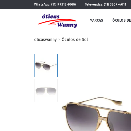
WhatsApp:
(11) 99315-9086
Televendas:
(11) 3207-4011
MARCAS
ÓCULOS DE
oticaswanny
Óculos de Sol
FE
MASCULINO
POR ESTILO
FUTURISTA
QUADRADO