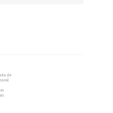
GATINHO
CAÇADOR
ada de
poral
om
 as