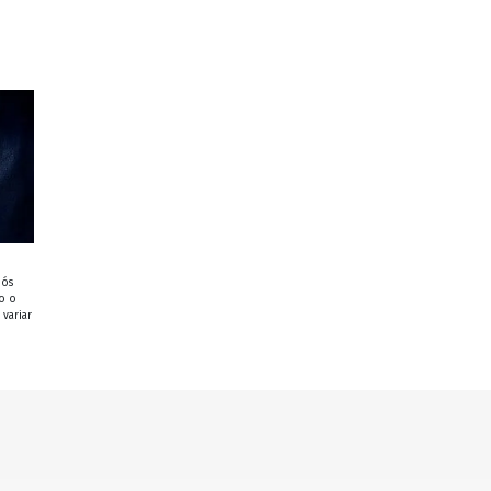
nós
o o
variar