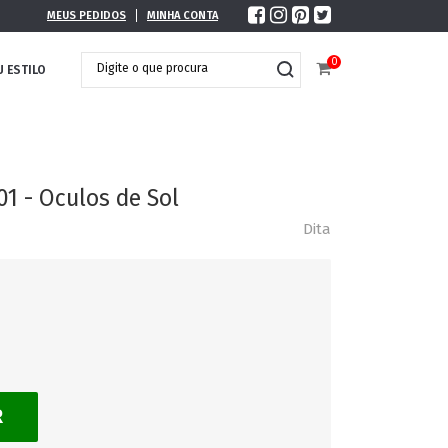
MEUS PEDIDOS
MINHA CONTA
0
U ESTILO
01 - Oculos de Sol
Dita
R
DOBRÁVEL
MAXI ÓCULOS