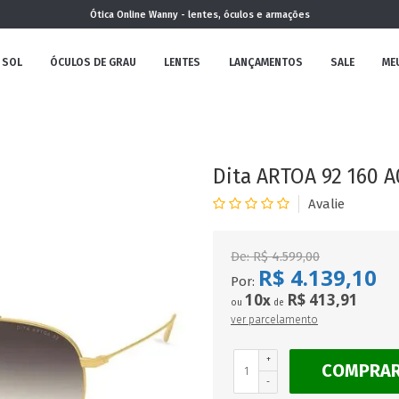
Ótica Online Wanny - lentes, óculos e armações
 SOL
ÓCULOS DE GRAU
LENTES
LANÇAMENTOS
SALE
ME
NOVA
COLEÇÃO
Dita ARTOA 92 160 A
De:
R$ 4.599,00
R$ 4.139,10
MININO
Por:
10
R$ 413,91
x
ou
de
ver parcelamento
+
COMPRA
CLÁSSICO
REDONDOS
AVIADOR
-