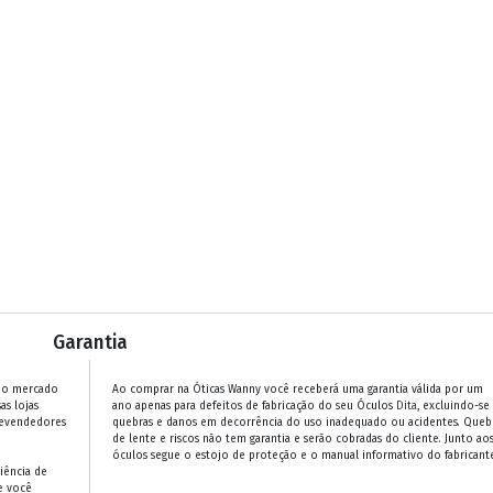
Garantia
 no mercado
Ao comprar na Óticas Wanny você receberá uma garantia válida por um
as lojas
ano apenas para defeitos de fabricação do seu Óculos
Dita
, excluindo-se
revendedores
quebras e danos em decorrência do uso inadequado ou acidentes. Queb
de lente e riscos não tem garantia e serão cobradas do cliente. Junto ao
óculos segue o estojo de proteção e o manual informativo do fabricante
iência de
e você