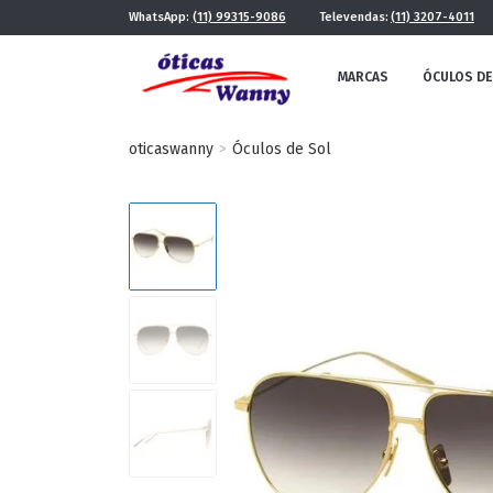
WhatsApp:
(11) 99315-9086
Televendas:
(11) 3207-4011
MARCAS
ÓCULOS DE
oticaswanny
Óculos de Sol
FE
MASCULINO
POR ESTILO
FUTURISTA
QUADRADO