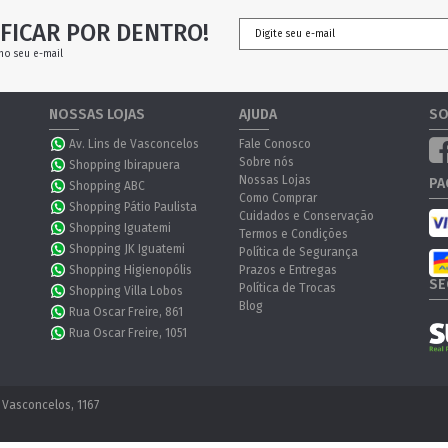
FICAR POR DENTRO!
no seu e-mail
NOSSAS LOJAS
AJUDA
SO
Av. Lins de Vasconcelos
Fale Conosco
Sobre nós
Shopping Ibirapuera
Nossas Lojas
PA
Shopping ABC
Como Comprar
Shopping Pátio Paulista
Cuidados e Conservação
Shopping Iguatemi
Termos e Condições
Shopping JK Iguatemi
Política de Segurança
Shopping Higienopólis
Prazos e Entregas
SE
Política de Trocas
Shopping Villa Lobos
Blog
Rua Oscar Freire, 861
Rua Oscar Freire, 1051
 Vasconcelos, 1167