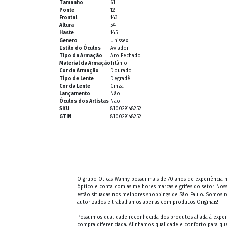
Tamanho
61
Ponte
12
Frontal
143
Altura
54
Haste
145
Genero
Unissex
Estilo do Óculos
Aviador
Tipo da Armação
Aro Fechado
Material da Armação
Titânio
Cor da Armação
Dourado
Tipo de Lente
Degradê
Cor da Lente
Cinza
Lançamento
Não
Óculos dos Artistas
Não
SKU
810029148252
GTIN
810029148252
O grupo Oticas Wanny possui mais de 70 anos de experiência
óptico e conta com as melhores marcas e grifes do setor. Noss
estão situadas nos melhores shoppings de São Paulo. Somos 
autorizados e trabalhamos apenas com produtos Originais!
Possuimos qualidade reconhecida dos produtos aliada à exper
compra diferenciada. Alinhamos qualidade e conforto para qu