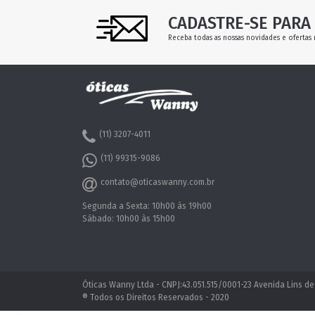
CADASTRE-SE PARA 
Receba todas as nossas novidades e ofertas 
(11) 3207-4011
(11) 99315-9086
contato@oticaswanny.com.br
Segunda a Sexta: 10h00 às 19h00
Sábado: 10h00 às 15h00
Óticas Wanny Ltda - CNPJ:43.051.515/0001-23 Avenida Lins de
® Todos os Direitos Reservados - 2020