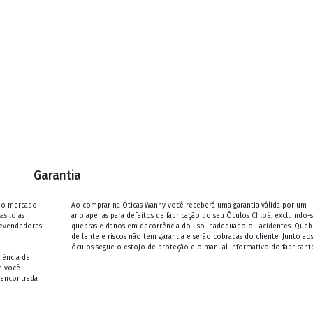
Garantia
 no mercado
Ao comprar na Óticas Wanny você receberá uma garantia válida por um
as lojas
ano apenas para defeitos de fabricação do seu Óculos
Chloé
, excluindo-
revendedores
quebras e danos em decorrência do uso inadequado ou acidentes. Queb
de lente e riscos não tem garantia e serão cobradas do cliente. Junto ao
óculos segue o estojo de proteção e o manual informativo do fabricante
iência de
e você
 encontrada