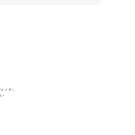
GATINHO
CAÇADOR
ada As
te