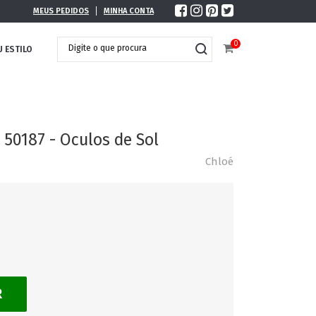
MEUS PEDIDOS
MINHA CONTA
0
U ESTILO
50187 - Oculos de Sol
Chloé
R
DOBRÁVEL
MAXI ÓCULOS