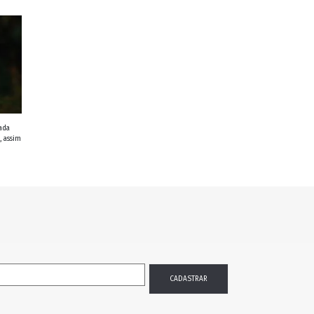
ada
, assim