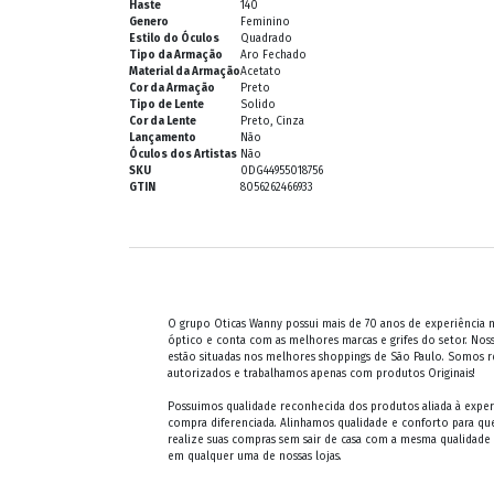
Haste
140
Genero
Feminino
Estilo do Óculos
Quadrado
Tipo da Armação
Aro Fechado
Material da Armação
Acetato
Cor da Armação
Preto
Tipo de Lente
Solido
Cor da Lente
Preto, Cinza
Lançamento
Não
Óculos dos Artistas
Não
SKU
0DG44955018756
GTIN
8056262466933
O grupo Oticas Wanny possui mais de 70 anos de experiência
óptico e conta com as melhores marcas e grifes do setor. Noss
estão situadas nos melhores shoppings de São Paulo. Somos 
autorizados e trabalhamos apenas com produtos Originais!
Possuimos qualidade reconhecida dos produtos aliada à exper
compra diferenciada. Alinhamos qualidade e conforto para qu
realize suas compras sem sair de casa com a mesma qualidade
em qualquer uma de nossas lojas.