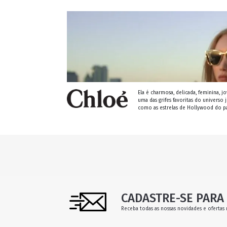
Ela é charmosa, delicada, feminina, 
uma das grifes favoritas do univers
como as estrelas de Hollywood do p
CADASTRE-SE PARA 
Receba todas as nossas novidades e ofertas 