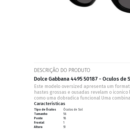
ESPORTIVO
CLUBMASTER
GRIFES
DESCRIÇÃO DO PRODUTO
Dolce Gabbana 4495 50187 - Oculos de 
Este modelo oversized apresenta um formato
hastes grossas e ousadas revelam o iconico 
como uma dobradica funcional Uma combinaca
Características
Tipo de Óculos
Óculos de Sol
Tamanho
56
Ponte
18
Frontal
1
Altura
51