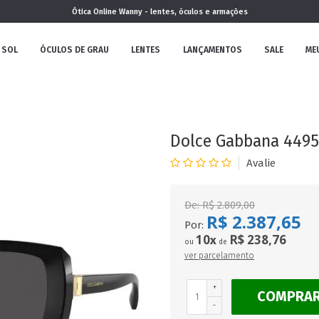
Ótica Online Wanny - lentes, óculos e armações
 SOL
ÓCULOS DE GRAU
LENTES
LANÇAMENTOS
SALE
ME
NOVA
COLEÇÃO
Dolce Gabbana 4495 
De:
R$ 2.809,00
R$ 2.387,65
MININO
Por:
10
R$ 238,76
x
ou
de
ver parcelamento
+
COMPRA
CLÁSSICO
REDONDOS
AVIADOR
-