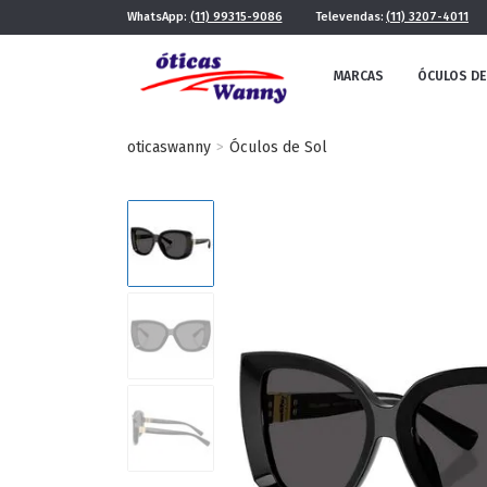
WhatsApp:
(11) 99315-9086
Televendas:
(11) 3207-4011
MARCAS
ÓCULOS DE
oticaswanny
Óculos de Sol
FE
MASCULINO
POR ESTILO
FUTURISTA
QUADRADO