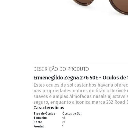
ESPORTIVO
CLUBMASTER
GRIFES
DESCRIÇÃO DO PRODUTO
Ermenegildo Zegna 276 50E - Oculos de 
Estes oculos de sol castanhos havana ofere
nas propriedades nobres do titânio flexivel:
suaves e amplas Almofadas nasais ajustavei
seguro, enquanto a iconica marca 232 Road B
Características
Tipo de Óculos
Óculos de Sol
Tamanho
46
Ponte
23
Frontal
1