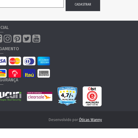
CIAL
GAMENTO
GURANÇA
Desenvolvido por
Óticas Wanny