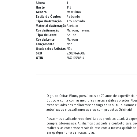
Altura
1
Haste
145
Genero
Masculino
Estilo do Óculos
Redondo
Tipo da Armação
Aro Fechado
Material da Armação
Acetato
Cor da Armação
Marrom, Havana
Tipo de Lente
Solido
Cor da Lente
Marrom
Lançamento
Não
Óculos dos Artistas
Não
SKU
EZ02764650E
GTIN
889214588814
O grupo Oticas Wanny possui mais de 70 anos de experiência
óptico e conta com as melhores marcas e grifes do setor. Noss
estão situadas nos melhores shoppings de São Paulo. Somos 
autorizados e trabalhamos apenas com produtos Originais!
Possuimos qualidade reconhecida dos produtos aliada à exper
compra diferenciada. Alinhamos qualidade e conforto para qu
realize suas compras sem sair de casa com a mesma qualidade
em qualquer uma de nossas lojas.