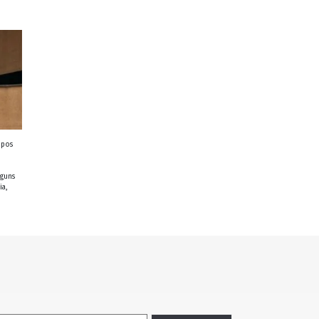
ipos
lguns
ia,