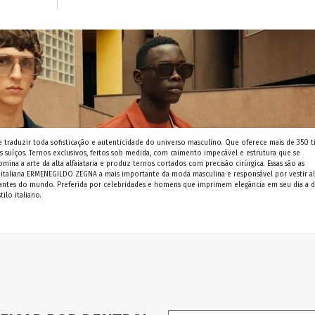
raduzir toda sofisticação e autenticidade do universo masculino. Que oferece mais de 350 t
 suíços. Ternos exclusivos, feitos sob medida, com caimento impecável e estrutura que se
ina a arte da alta alfaiataria e produz ternos cortados com precisão cirúrgica. Essas são as
a italiana ERMENEGILDO ZEGNA a mais importante da moda masculina e responsável por vestir a
antes do mundo. Preferida por celebridades e homens que imprimem elegância em seu dia a d
ilo italiano.