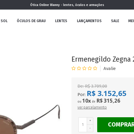
Ótica Online Wanny - lentes, óculos e armações
 SOL
ÓCULOS DE GRAU
LENTES
LANÇAMENTOS
SALE
ME
NOVA
COLEÇÃO
Ermenegildo Zegna 2
De:
R$ 3.709,00
R$ 3.152,65
MININO
Por:
10
R$ 315,26
x
ou
de
ver parcelamento
+
COMPRA
CLÁSSICO
REDONDOS
AVIADOR
-