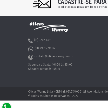
CADASTRE-SE PARA 
Receba todas as nossas novidades e ofertas 
(11) 3207-4011
(11) 99315-9086
contato@oticaswanny.com.br
Segunda a Sexta: 10h00 às 19h00
Sábado: 10h00 às 15h00
Óticas Wanny Ltda - CNPJ:43.051.515/0001-23 Avenida Lins de
® Todos os Direitos Reservados - 2020