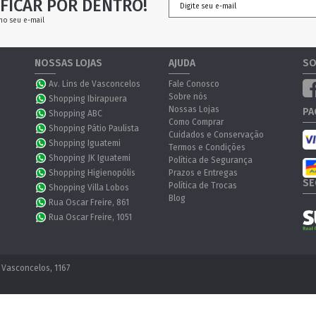
FICAR POR DENTRO!
no seu e-mail
NOSSAS LOJAS
AJUDA
SO
Av. Lins de Vasconcelos
Fale Conosco
Sobre nós
Shopping Ibirapuera
Nossas Lojas
PA
Shopping ABC
Como Comprar
Shopping Pátio Paulista
Cuidados e Conservação
Shopping Iguatemi
Termos e Condições
Shopping JK Iguatemi
Política de Segurança
Shopping Higienopólis
Prazos e Entregas
SE
Política de Trocas
Shopping Villa Lobos
Blog
Rua Oscar Freire, 861
Rua Oscar Freire, 1051
 Vasconcelos, 1167