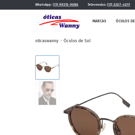
WhatsApp:
(11) 99315-9086
Televendas:
(11) 3207-4011
MARCAS
ÓCULOS DE
oticaswanny
Óculos de Sol
FE
MASCULINO
POR ESTILO
FUTURISTA
QUADRADO