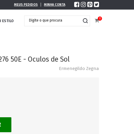
MEUS PEDIDOS
MINHA CONTA
0
U ESTILO
76 50E - Oculos de Sol
Ermenegildo Zegna
R
DOBRÁVEL
MAXI ÓCULOS