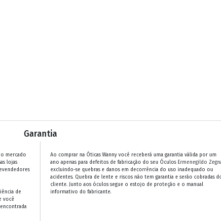
Garantia
 no mercado
Ao comprar na Óticas Wanny você receberá uma garantia válida por um
as lojas
ano apenas para defeitos de fabricação do seu Óculos
Ermenegildo Zegn
revendedores
excluindo-se quebras e danos em decorrência do uso inadequado ou
acidentes. Quebra de lente e riscos não tem garantia e serão cobradas d
cliente. Junto aos óculos segue o estojo de proteção e o manual
iência de
informativo do fabricante.
e você
 encontrada