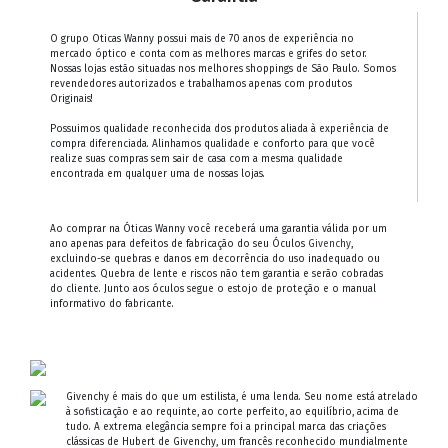
O grupo Oticas Wanny possui mais de 70 anos de experiência no
mercado óptico e conta com as melhores marcas e grifes do setor.
Nossas lojas estão situadas nos melhores shoppings de São Paulo. Somos
revendedores autorizados e trabalhamos apenas com produtos
Originais!
Possuimos qualidade reconhecida dos produtos aliada à experiência de
compra diferenciada. Alinhamos qualidade e conforto para que você
realize suas compras sem sair de casa com a mesma qualidade
encontrada em qualquer uma de nossas lojas.
Ao comprar na Óticas Wanny você receberá uma garantia válida por um
ano apenas para defeitos de fabricação do seu Óculos
Givenchy
,
excluindo-se quebras e danos em decorrência do uso inadequado ou
acidentes. Quebra de lente e riscos não tem garantia e serão cobradas
do cliente. Junto aos óculos segue o estojo de proteção e o manual
informativo do fabricante.
Givenchy é mais do que um estilista, é uma lenda. Seu nome está atrelado
à sofisticação e ao requinte, ao corte perfeito, ao equilíbrio, acima de
tudo. A extrema elegância sempre foi a principal marca das criações
clássicas de Hubert de Givenchy, um francês reconhecido mundialmente