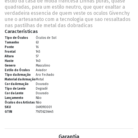
estilo da casa de moda francesa Linhas puras, quase
quadradas, para um estilo neutro, que quer exaltar a
verdadeira essencia de quem veste os oculos Givenchy
une o artesanato com a tecnologia que sao ressaltados
nas pastilhas de metal das dobradicas
Características
Tipo de Óculos
Óculos de Sol
Tamanho
63
Ponte
16
Frontal
145
Altura
57
Haste
140
Genero
Masculino
Estilo do Óculos
Aviador
Tipo da Armação
Aro Fechado
Material da Armação
Metal
Cor da Armação
Dourado
Tipo de Lente
Degradê
Cor da Lente
Dourado
Lançamento
Não
Óculos dos Artistas
Não
SKU
049090001
GTIN
716736236445
Garantia