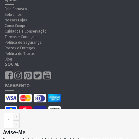
Fale Conosco
Sobre nós
Nossas Lojas
Como Comprar
Cuidados e Conservação
Termos e Condições
Política de Segurança
Prazos e Entregas
Política de Trocas
Blog
SOCIAL
PAGAMENTO
+
-
Óticas Wanny Ltda - CNPJ:43.051.515/0001-23 Avenida Lins de Vasconcelos,
1167
Avise-Me
® Todos os Direitos Reservados - 2020