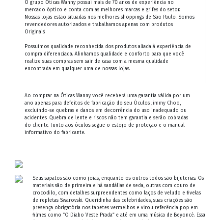
O grupo Oticas Wanny possui mais de 70 anos de experiência no
mercado óptico e conta com as melhores marcas e grifes do setor.
Nossas lojas estão situadas nos melhores shoppings de São Paulo. Somos
revendedores autorizados e trabalhamos apenas com produtos
Originais!
Possuimos qualidade reconhecida dos produtos aliada à experiência de
compra diferenciada. Alinhamos qualidade e conforto para que você
realize suas compras sem sair de casa com a mesma qualidade
encontrada em qualquer uma de nossas lojas.
Ao comprar na Óticas Wanny você receberá uma garantia válida por um
ano apenas para defeitos de fabricação do seu Óculos
Jimmy Choo
,
excluindo-se quebras e danos em decorrência do uso inadequado ou
acidentes. Quebra de lente e riscos não tem garantia e serão cobradas
do cliente. Junto aos óculos segue o estojo de proteção e o manual
informativo do fabricante.
Seus sapatos são como joias, enquanto os outros todos são bijuterias. Os
materiais são de primeira e há sandálias de seda, outras com couro de
crocodilo, com detalhes surpreendentes como laços de veludo e fivelas
de repletas Swarovski. Queridinha das celebridades, suas criações são
presença obrigatória nos tapetes vermelhos e virou referência pop em
filmes como “O Diabo Veste Prada” e até em uma música de Beyoncé. Essa