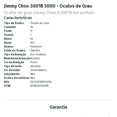
Jimmy Choo 3001B 5000 - Oculos de Grau
Oculos de grau Jimmy Choo JC3001B em acetato
Características
Tipo de Óculos
Óculos de Grau
Tamanho
54
Ponte
17
Frontal
1
Altura
45
Haste
140
Genero
Feminino
Estilo do Óculos
Gatinho
Tipo da Armação
Aro Fechado
Material da Armação
Acetato
Cor da Armação
Preto
Tipo de Lente
Amostra
Cor da Lente
SemCadastro
Lançamento
Não
Óculos dos Artistas
Não
SKU
0JC3001B500054
GTIN
8056262040478
Garantia