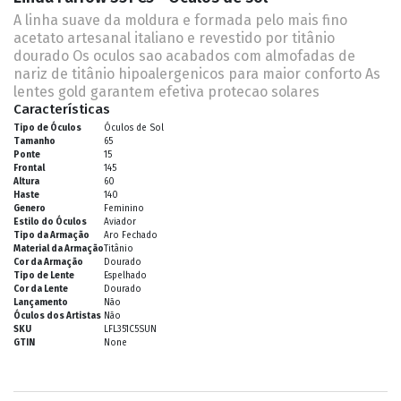
A linha suave da moldura e formada pelo mais fino
acetato artesanal italiano e revestido por titânio
dourado Os oculos sao acabados com almofadas de
nariz de titânio hipoalergenicos para maior conforto As
lentes gold garantem efetiva protecao solares
Características
Tipo de Óculos
Óculos de Sol
Tamanho
65
Ponte
15
Frontal
145
Altura
60
Haste
140
Genero
Feminino
Estilo do Óculos
Aviador
Tipo da Armação
Aro Fechado
Material da Armação
Titânio
Cor da Armação
Dourado
Tipo de Lente
Espelhado
Cor da Lente
Dourado
Lançamento
Não
Óculos dos Artistas
Não
SKU
LFL351C5SUN
GTIN
None