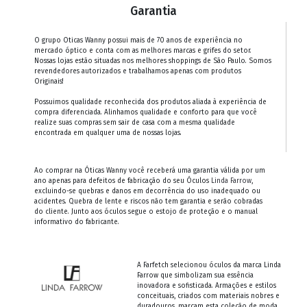
Garantia
O grupo Oticas Wanny possui mais de 70 anos de experiência no
mercado óptico e conta com as melhores marcas e grifes do setor.
Nossas lojas estão situadas nos melhores shoppings de São Paulo. Somos
revendedores autorizados e trabalhamos apenas com produtos
Originais!
Possuimos qualidade reconhecida dos produtos aliada à experiência de
compra diferenciada. Alinhamos qualidade e conforto para que você
realize suas compras sem sair de casa com a mesma qualidade
encontrada em qualquer uma de nossas lojas.
Ao comprar na Óticas Wanny você receberá uma garantia válida por um
ano apenas para defeitos de fabricação do seu Óculos
Linda Farrow
,
excluindo-se quebras e danos em decorrência do uso inadequado ou
acidentes. Quebra de lente e riscos não tem garantia e serão cobradas
do cliente. Junto aos óculos segue o estojo de proteção e o manual
informativo do fabricante.
A Farfetch selecionou óculos da marca Linda
Farrow que simbolizam sua essência
inovadora e sofisticada. Armações e estilos
conceituais, criados com materiais nobres e
duradouros, marcam esta coleção de moda