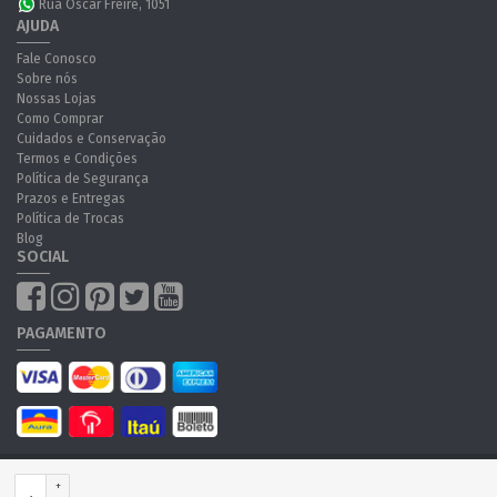
Rua Oscar Freire, 1051
AJUDA
Fale Conosco
Sobre nós
Nossas Lojas
Como Comprar
Cuidados e Conservação
Termos e Condições
Política de Segurança
Prazos e Entregas
Política de Trocas
Blog
SOCIAL
PAGAMENTO
Óticas Wanny Ltda - CNPJ:43.051.515/0001-23 Avenida Lins de Vasconcelos,
+
1167