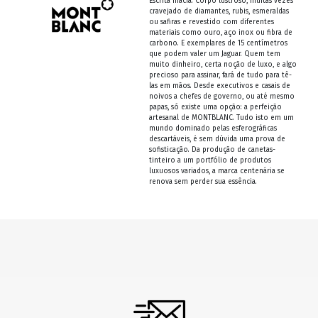
Escrita macia. Corpo lustroso, muitas vezes
cravejado de diamantes, rubis, esmeraldas
ou safiras e revestido com diferentes
materiais como ouro, aço inox ou fibra de
carbono. E exemplares de 15 centímetros
que podem valer um Jaguar. Quem tem
muito dinheiro, certa noção de luxo, e algo
precioso para assinar, fará de tudo para tê-
las em mãos. Desde executivos e casais de
noivos a chefes de governo, ou até mesmo
papas, só existe uma opção: a perfeição
artesanal de MONTBLANC. Tudo isto em um
mundo dominado pelas esferográficas
descartáveis, é sem dúvida uma prova de
sofisticação. Da produção de canetas-
tinteiro a um portfólio de produtos
luxuosos variados, a marca centenária se
renova sem perder sua essência.