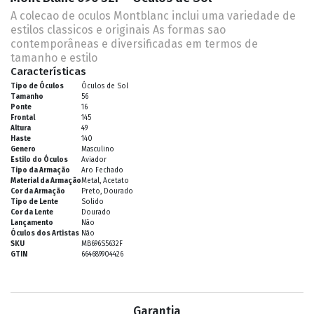
A colecao de oculos Montblanc inclui uma variedade de
estilos classicos e originais As formas sao
contemporâneas e diversificadas em termos de
tamanho e estilo
Características
Tipo de Óculos
Óculos de Sol
Tamanho
56
Ponte
16
Frontal
145
Altura
49
Haste
140
Genero
Masculino
Estilo do Óculos
Aviador
Tipo da Armação
Aro Fechado
Material da Armação
Metal, Acetato
Cor da Armação
Preto, Dourado
Tipo de Lente
Solido
Cor da Lente
Dourado
Lançamento
Não
Óculos dos Artistas
Não
SKU
MB696S5632F
GTIN
664689904426
Garantia