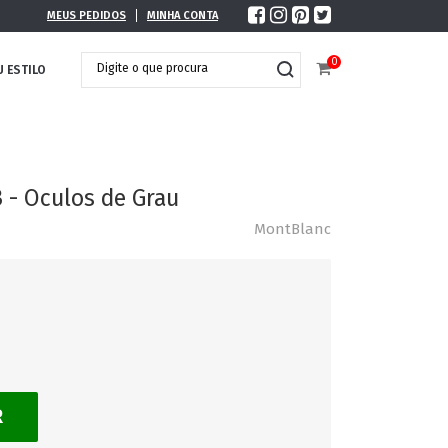
MEUS PEDIDOS
MINHA CONTA
0
U ESTILO
 - Oculos de Grau
MontBlanc
R
DOBRÁVEL
MAXI ÓCULOS