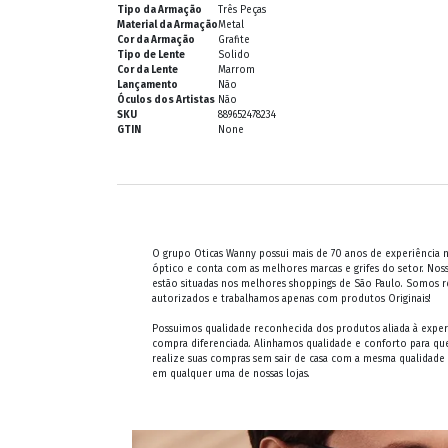
Tipo da Armação
Três Peças
Material da Armação
Metal
Cor da Armação
Grafite
Tipo de Lente
Solido
Cor da Lente
Marrom
Lançamento
Não
Óculos dos Artistas
Não
SKU
889652478234
GTIN
None
O grupo Oticas Wanny possui mais de 70 anos de experiência
óptico e conta com as melhores marcas e grifes do setor. Noss
estão situadas nos melhores shoppings de São Paulo. Somos 
autorizados e trabalhamos apenas com produtos Originais!
Possuimos qualidade reconhecida dos produtos aliada à exper
compra diferenciada. Alinhamos qualidade e conforto para qu
realize suas compras sem sair de casa com a mesma qualidade
em qualquer uma de nossas lojas.