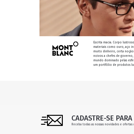
Escrita macia. Corpo lustros
materiais como ouro, aço in
muito dinheiro, certa noção 
noivos a chefes de governo,
mundo dominado pelas esfero
um portfólio de produtos lu
CADASTRE-SE PARA 
Receba todas as nossas novidades e ofertas 