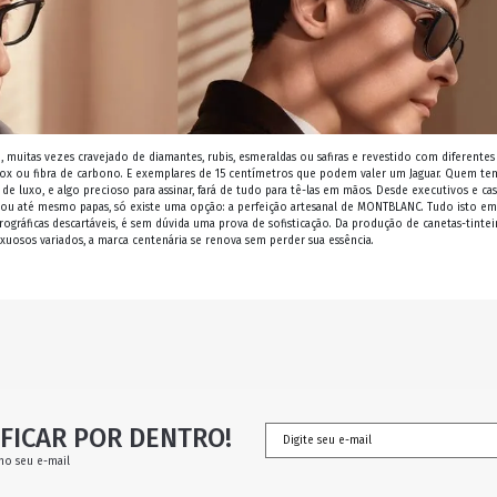
o, muitas vezes cravejado de diamantes, rubis, esmeraldas ou safiras e revestido com diferentes
ox ou fibra de carbono. E exemplares de 15 centímetros que podem valer um Jaguar. Quem te
de luxo, e algo precioso para assinar, fará de tudo para tê-las em mãos. Desde executivos e cas
 ou até mesmo papas, só existe uma opção: a perfeição artesanal de MONTBLANC. Tudo isto e
gráficas descartáveis, é sem dúvida uma prova de sofisticação. Da produção de canetas-tintei
xuosos variados, a marca centenária se renova sem perder sua essência.
FICAR POR DENTRO!
no seu e-mail