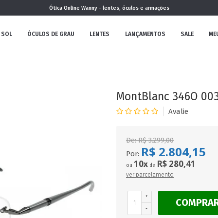
Ótica Online Wanny - lentes, óculos e armações
 SOL
ÓCULOS DE GRAU
LENTES
LANÇAMENTOS
SALE
ME
NOVA
COLEÇÃO
MontBlanc 346O 003
De:
R$ 3.299,00
R$ 2.804,15
MININO
Por:
10
R$ 280,41
x
ou
de
ver parcelamento
+
COMPRA
CLÁSSICO
REDONDOS
AVIADOR
-