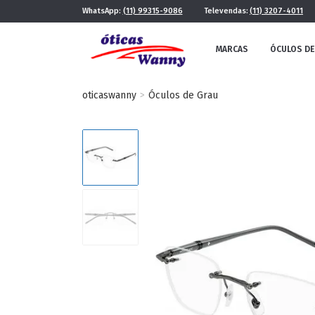
WhatsApp:
(11) 99315-9086
Televendas:
(11) 3207-4011
MARCAS
ÓCULOS DE
oticaswanny
Óculos de Grau
FE
MASCULINO
POR ESTILO
FUTURISTA
QUADRADO