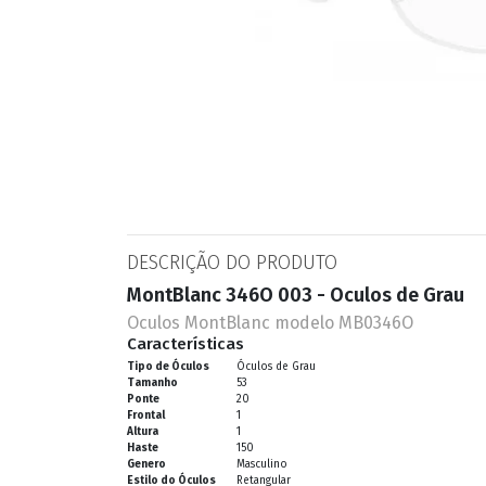
ESPORTIVO
CLUBMASTER
GRIFES
DESCRIÇÃO DO PRODUTO
MontBlanc 346O 003 - Oculos de Grau
Oculos MontBlanc modelo MB0346O
Características
Tipo de Óculos
Óculos de Grau
Tamanho
53
Ponte
20
Frontal
1
Altura
1
Haste
150
Genero
Masculino
Estilo do Óculos
Retangular