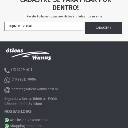
DENTRO!
Receba todas as nossas novidades e ofertas no seu e-mail
(11) 3207-4011
(11) 99315-9086
contato@oticaswanny.com.br
Segunda a Sexta: 10h00 às 19h00
Sábado: 10h00 às 15h00
NOSSAS LOJAS
Av. Lins de Vasconcelos
Shopping Ibirapuera