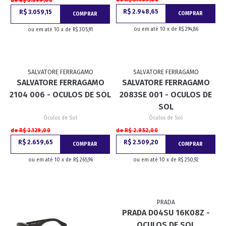
de R$ 3.599,00
R$ 2.948,65
R$ 3.059,15
COMPRAR
COMPRAR
ou em até 10 x de R$ 294,86
ou em até 10 x de R$ 305,91
SALVATORE FERRAGAMO
SALVATORE FERRAGAMO
SALVATORE FERRAGAMO
SALVATORE FERRAGAMO
2104 006 - OCULOS DE SOL
2083SE 001 - OCULOS DE
SOL
Óculos de Sol
Óculos de Sol
de R$ 3.129,00
de R$ 2.952,00
R$ 2.659,65
R$ 2.509,20
COMPRAR
COMPRAR
ou em até 10 x de R$ 265,96
ou em até 10 x de R$ 250,92
PRADA
PRADA D04SU 16K08Z -
OCULOS DE SOL