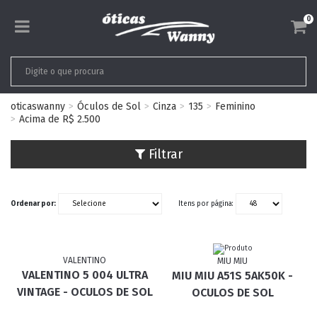
0
oticaswanny
Óculos de Sol
Cinza
135
Feminino
Acima de R$ 2.500
Filtrar
Ordenar por:
Itens por página:
VALENTINO
MIU MIU
VALENTINO 5 004 ULTRA
MIU MIU A51S 5AK50K -
VINTAGE - OCULOS DE SOL
OCULOS DE SOL