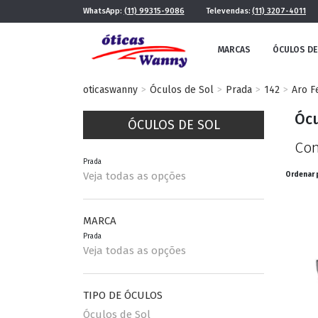
WhatsApp:
(11) 99315-9086
Televendas:
(11) 3207-4011
MARCAS
ÓCULOS DE
oticaswanny
Óculos de Sol
Prada
142
Aro F
Ócu
ÓCULOS DE SOL
Con
Prada
Veja todas as opções
Ordenar 
FE
MASCULINO
MARCA
Prada
POR ESTILO
Veja todas as opções
TIPO DE ÓCULOS
FUTURISTA
QUADRADO
Óculos de Sol