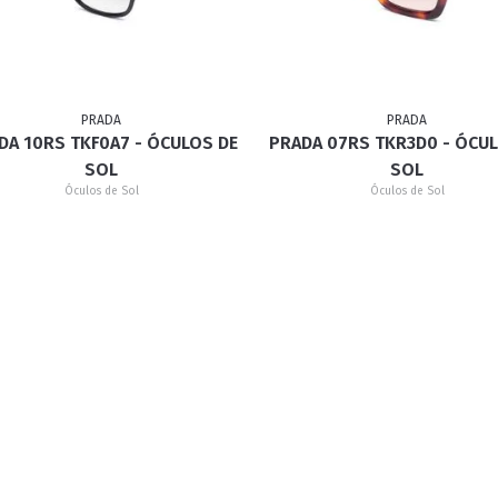
RETRÔ
BORBOLETA
MÁSCARA
PRADA
PRADA
DA 10RS TKF0A7 - ÓCULOS DE
PRADA 07RS TKR3D0 - ÓCU
SOL
SOL
Óculos de Sol
Óculos de Sol