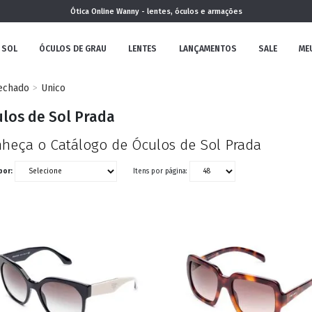
Ótica Online Wanny - lentes, óculos e armações
 SOL
ÓCULOS DE GRAU
LENTES
LANÇAMENTOS
SALE
ME
echado
Unico
NOVA
los de Sol Prada
COLEÇÃO
heça o Catálogo de Óculos de Sol Prada
por:
Itens por página:
MININO
CLÁSSICO
REDONDOS
AVIADOR