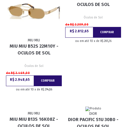
OCULOS DE SOL
Óculos de Sol
de R$ 3.309,00
R$ 2.812,65
COMPRAR
MIU MIU
ou em até 10 x de R$ 281,26
MIU MIU B52S 22M10Y -
OCULOS DE SOL
Óculos de Sol
de R$ 3.469,00
R$ 2.948,65
COMPRAR
ou em até 10 x de R$ 294,86
MIU MIU
DIOR
MIU MIU B13S 16K08Z -
DIOR PACIFIC S1U 30B0 -
OCULOS DE SOL
OCULOS DE SOL