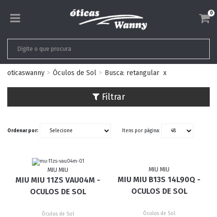
0
oticaswanny
Óculos de Sol
Busca: retangular
x
Filtrar
Ordenar por:
Itens por página:
MIU MIU
MIU MIU
MIU MIU B13S 14L90Q -
MIU MIU 11ZS VAU04M -
OCULOS DE SOL
OCULOS DE SOL
Óculos de Sol
Óculos de Sol